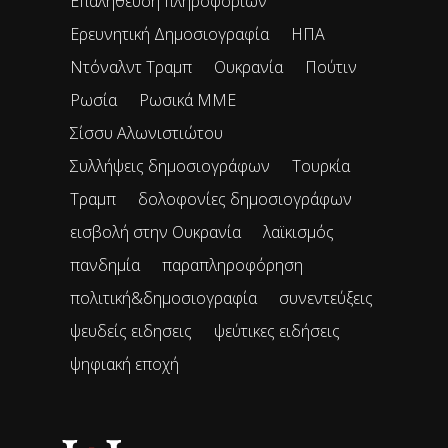
Επαλήθευση πληροφοριών
Ερευνητική Δημοσιογραφία
ΗΠΑ
Ντόναλντ Τραμπ
Ουκρανία
Πούτιν
Ρωσία
Ρωσικά ΜΜΕ
Σίσσυ Αλωνιστιώτου
Συλλήψεις δημοσιογράφων
Τουρκία
Τραμπ
δολοφονίες δημοσιογράφων
εισβολή στην Ουκρανία
λαϊκισμός
πανδημία
παραπληροφόρηση
πολιτική&δημοσιογραφία
συνεντεύξεις
ψευδείς ειδησεις
ψεύτικες ειδήσεις
ψηφιακή εποχή