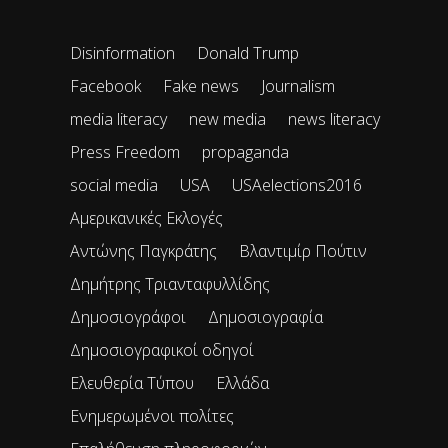
Disinformation
Donald Trump
Facebook
Fake news
Journalism
media literacy
new media
news literacy
Press Freedom
propaganda
social media
USA
USAelections2016
Αμερικανικές Εκλογές
Αντώνης Παγκράτης
Βλαντιμίρ Πούτιν
Δημήτρης Τριανταφυλλίδης
Δημοσιογράφοι
Δημοσιογραφία
Δημοσιογραφικοί οδηγοί
Ελευθερία Τύπου
Ελλάδα
Ενημερωμένοι πολίτες