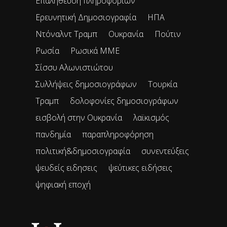
Επαλήθευση πληροφοριών
Ερευνητική Δημοσιογραφία
ΗΠΑ
Ντόναλντ Τραμπ
Ουκρανία
Πούτιν
Ρωσία
Ρωσικά ΜΜΕ
Σίσσυ Αλωνιστιώτου
Συλλήψεις δημοσιογράφων
Τουρκία
Τραμπ
δολοφονίες δημοσιογράφων
εισβολή στην Ουκρανία
λαϊκισμός
πανδημία
παραπληροφόρηση
πολιτική&δημοσιογραφία
συνεντεύξεις
ψευδείς ειδησεις
ψεύτικες ειδήσεις
ψηφιακή εποχή