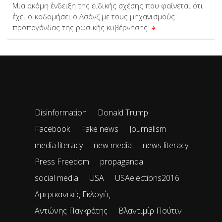
Μια ακόμη ένδειξη της ειδικής σχέσης που φαίνεται ότι
έχει οικοδομήσει ο Ασάνζ με τους μηχανισμούς
προπαγάνδας της ρωσικής κυβέρνησης
Disinformation
Donald Trump
Facebook
Fake news
Journalism
media literacy
new media
news literacy
Press Freedom
propaganda
social media
USA
USAelections2016
Αμερικανικές Εκλογές
Αντώνης Παγκράτης
Βλαντιμίρ Πούτιν