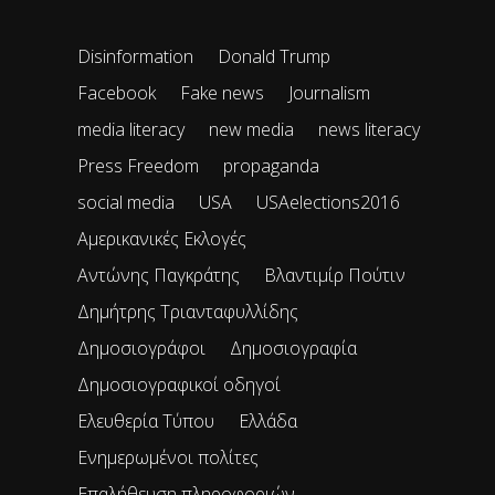
Disinformation
Donald Trump
Facebook
Fake news
Journalism
media literacy
new media
news literacy
Press Freedom
propaganda
social media
USA
USAelections2016
Αμερικανικές Εκλογές
Αντώνης Παγκράτης
Βλαντιμίρ Πούτιν
Δημήτρης Τριανταφυλλίδης
Δημοσιογράφοι
Δημοσιογραφία
Δημοσιογραφικοί οδηγοί
Ελευθερία Τύπου
Ελλάδα
Ενημερωμένοι πολίτες
Επαλήθευση πληροφοριών