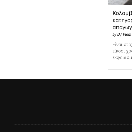
Κολομβ
κατηγορ
απαγωγ
by
JAJ Team
Είναι στ
είκοσι χρ
εκφοβισμ