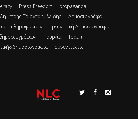
teracy
Press Freedom
propaganda
Δημήτρης Τριανταφυλλίδης
Δημοσιογράφοι
ευση πληροφοριών
Ερευνητική Δημοσιογραφία
 δημοσιογράφων
Τουρκία
Τραμπ
ιτική&δημοσιογραφία
συνεντεύξεις
Όροι χρήσης
Επικοινωνία