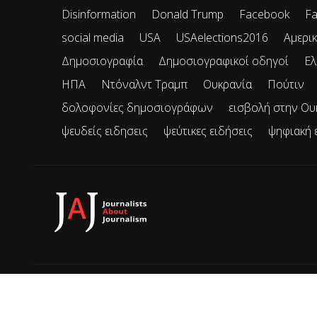
Disinformation
Donald Trump
Facebook
Fa
social media
USA
USAelections2016
Αμερικ
Δημοσιογραφία
Δημοσιογραφικοί οδηγοί
Ελ
ΗΠΑ
Ντόναλντ Τραμπ
Ουκρανία
Πούτιν
δολοφονίες δημοσιογράφων
εισβολή στην Ου
ψευδείς ειδησεις
ψεύτικες ειδήσεις
ψηφιακή 
© 2026 JAJ • Mε την επιφύλαξη παντός δικαιώματος.