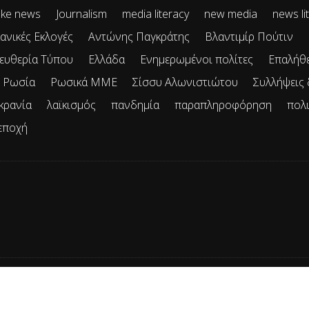
ke news
Journalism
media literacy
new media
news li
ανικές Εκλογές
Αντώνης Παγκράτης
Βλαντιμίρ Πούτιν
ευθερία Τύπου
Ελλάδα
Ενημερωμένοι πολίτες
Επαλήθ
Ρωσία
Ρωσικά ΜΜΕ
Σίσσυ Αλωνιστιώτου
Συλλήψεις
κρανία
λαϊκισμός
πανδημία
παραπληροφόρηση
πολ
εποχή