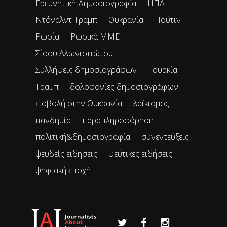
Ερευνητική Δημοσιογραφία
ΗΠΑ
Ντόναλντ Τραμπ
Ουκρανία
Πούτιν
Ρωσία
Ρωσικά ΜΜΕ
Σίσσυ Αλωνιστιώτου
Συλλήψεις δημοσιογράφων
Τουρκία
Τραμπ
δολοφονίες δημοσιογράφων
εισβολή στην Ουκρανία
λαϊκισμός
πανδημία
παραπληροφόρηση
πολιτική&δημοσιογραφία
συνεντεύξεις
ψευδείς ειδησεις
ψεύτικες ειδήσεις
ψηφιακή εποχή