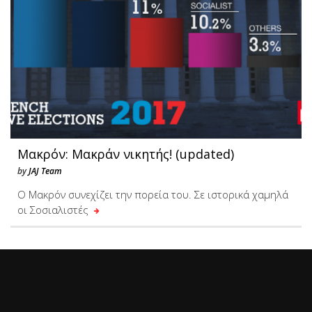
Μακρόν: Μακράν νικητής! (updated)
by
JAJ Team
Ο Μακρόν συνεχίζει την πορεία του. Σε ιστορικά χαμηλά
οι Σοσιαλιστές