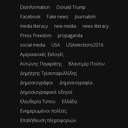
Disinformation
Donald Trump
Facebook
Fake news
Journalism
media literacy
new media
news literacy
Press Freedom
propaganda
social media
USA
USAelections2016
Αμερικανικές Εκλογές
Αντώνης Παγκράτης
Βλαντιμίρ Πούτιν
Δημήτρης Τριανταφυλλίδης
Δημοσιογράφοι
Δημοσιογραφία
Δημοσιογραφικοί οδηγοί
Ελευθερία Τύπου
Ελλάδα
Ενημερωμένοι πολίτες
Επαλήθευση πληροφοριών