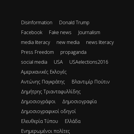
Disinformation
Donald Trump
Facebook
Fake news
Journalism
media literacy
new media
news literacy
Press Freedom
propaganda
social media
USA
USAelections2016
Αμερικανικές Εκλογές
Αντώνης Παγκράτης
Βλαντιμίρ Πούτιν
Δημήτρης Τριανταφυλλίδης
Δημοσιογράφοι
Δημοσιογραφία
Δημοσιογραφικοί οδηγοί
Ελευθερία Τύπου
Ελλάδα
Ενημερωμένοι πολίτες