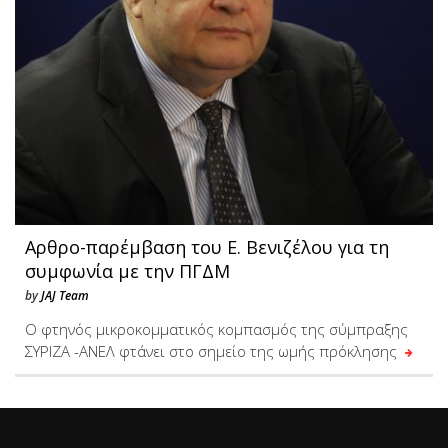
Αρθρο-παρέμβαση του Ε. Βενιζέλου για τη
συμφωνία με την ΠΓΔΜ
by
JAJ Team
Ο φτηνός μικροκομματικός κομπασμός της σύμπραξης
ΣΥΡΙΖΑ -ΑΝΕΛ φτάνει στο σημείο της ωμής πρόκλησης