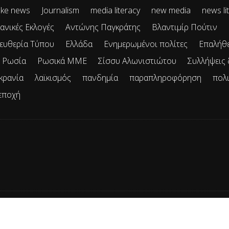
ke news
Journalism
media literacy
new media
news li
ανικές Εκλογές
Αντώνης Παγκράτης
Βλαντιμίρ Πούτιν
ευθερία Τύπου
Ελλάδα
Ενημερωμένοι πολίτες
Επαλήθ
Ρωσία
Ρωσικά ΜΜΕ
Σίσσυ Αλωνιστιώτου
Συλλήψεις
κρανία
λαϊκισμός
πανδημία
παραπληροφόρηση
πολ
εποχή