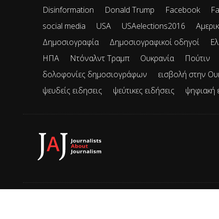
Disinformation
Donald Trump
Facebook
Fa
social media
USA
USAelections2016
Αμερικ
Δημοσιογραφία
Δημοσιογραφικοί οδηγοί
Ελ
ΗΠΑ
Ντόναλντ Τραμπ
Ουκρανία
Πούτιν
δολοφονίες δημοσιογράφων
εισβολή στην Ου
ψευδείς ειδησεις
ψεύτικες ειδήσεις
ψηφιακή 
© 2026 JAJ • Mε την επιφύλαξη παντός δικαιώματος.