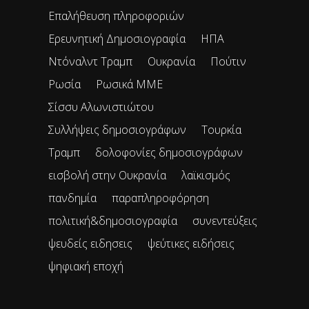
Επαλήθευση πληροφοριών
Ερευνητική Δημοσιογραφία
ΗΠΑ
Ντόναλντ Τραμπ
Ουκρανία
Πούτιν
Ρωσία
Ρωσικά ΜΜΕ
Σίσσυ Αλωνιστιώτου
Συλλήψεις δημοσιογράφων
Τουρκία
Τραμπ
δολοφονίες δημοσιογράφων
εισβολή στην Ουκρανία
λαϊκισμός
πανδημία
παραπληροφόρηση
πολιτική&δημοσιογραφία
συνεντεύξεις
ψευδείς ειδησεις
ψεύτικες ειδήσεις
ψηφιακή εποχή