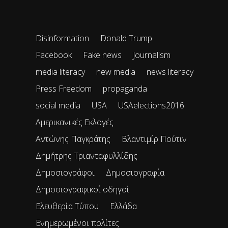
Disinformation
Donald Trump
Facebook
Fake news
Journalism
media literacy
new media
news literacy
Press Freedom
propaganda
social media
USA
USAelections2016
Αμερικανικές Εκλογές
Αντώνης Παγκράτης
Βλαντιμίρ Πούτιν
Δημήτρης Τριανταφυλλίδης
Δημοσιογράφοι
Δημοσιογραφία
Δημοσιογραφικοί οδηγοί
Ελευθερία Τύπου
Ελλάδα
Ενημερωμένοι πολίτες