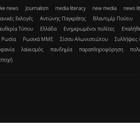
ke news
Journalism
media literacy
new media
news li
ανικές Εκλογές
Αντώνης Παγκράτης
Βλαντιμίρ Πούτιν
ευθερία Τύπου
Ελλάδα
Ενημερωμένοι πολίτες
Επαλήθ
Ρωσία
Ρωσικά ΜΜΕ
Σίσσυ Αλωνιστιώτου
Συλλήψεις
κρανία
λαϊκισμός
πανδημία
παραπληροφόρηση
πολ
εποχή