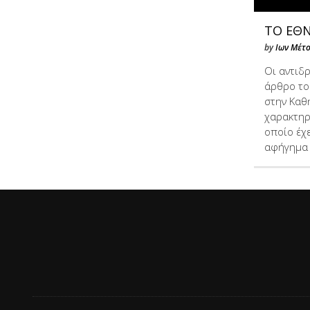
ΤΟ ΕΘ
by
Ιων Μέτο
Οι αντιδ
άρθρο το
στην Καθη
χαρακτηρ
οποίο έχε
αφήγημα 