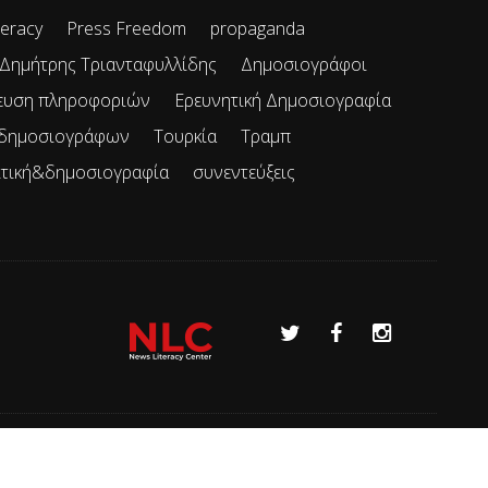
teracy
Press Freedom
propaganda
Δημήτρης Τριανταφυλλίδης
Δημοσιογράφοι
ευση πληροφοριών
Ερευνητική Δημοσιογραφία
 δημοσιογράφων
Τουρκία
Τραμπ
ιτική&δημοσιογραφία
συνεντεύξεις
Όροι χρήσης
Επικοινωνία