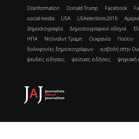
Disinformation
Donald Trump
Facebook
Fa
social media
USA
USAelections2016
Αμερικ
Δημοσιογραφία
Δημοσιογραφικοί οδηγοί
Ελ
ΗΠΑ
Ντόναλντ Τραμπ
Ουκρανία
Πούτιν
δολοφονίες δημοσιογράφων
εισβολή στην Ου
ψευδείς ειδησεις
ψεύτικες ειδήσεις
ψηφιακή 
© 2026 JAJ • Mε την επιφύλαξη παντός δικαιώματος.