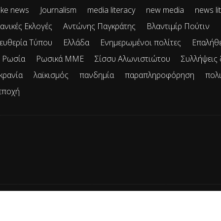
ke news
Journalism
media literacy
new media
news li
ανικές Εκλογές
Αντώνης Παγκράτης
Βλαντιμίρ Πούτιν
ευθερία Τύπου
Ελλάδα
Ενημερωμένοι πολίτες
Επαλήθ
Ρωσία
Ρωσικά ΜΜΕ
Σίσσυ Αλωνιστιώτου
Συλλήψεις
κρανία
λαϊκισμός
πανδημία
παραπληροφόρηση
πολ
εποχή