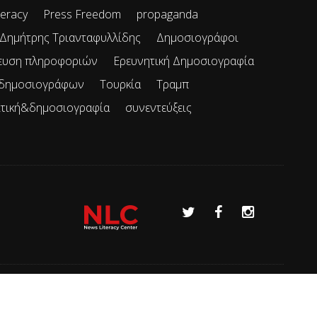
teracy
Press Freedom
propaganda
Δημήτρης Τριανταφυλλίδης
Δημοσιογράφοι
ευση πληροφοριών
Ερευνητική Δημοσιογραφία
 δημοσιογράφων
Τουρκία
Τραμπ
ιτική&δημοσιογραφία
συνεντεύξεις
Όροι χρήσης
Επικοινωνία