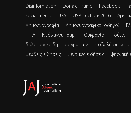
Disinformation
Donald Trump
Facebook
Fa
social media
USA
USAelections2016
Αμερικ
Δημοσιογραφία
Δημοσιογραφικοί οδηγοί
Ελ
ΗΠΑ
Ντόναλντ Τραμπ
Ουκρανία
Πούτιν
δολοφονίες δημοσιογράφων
εισβολή στην Ου
ψευδείς ειδησεις
ψεύτικες ειδήσεις
ψηφιακή 
© 2026 JAJ • Mε την επιφύλαξη παντός δικαιώματος.