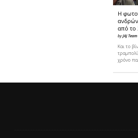
Η φωτο
ανδρών
από το
by
JAJ Team
Και το βί
τραμπολί
χρόνο π