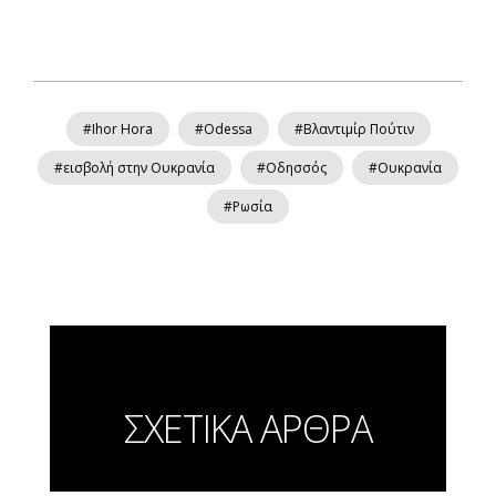
#Ihor Hora
#Odessa
#Βλαντιμίρ Πούτιν
#εισβολή στην Ουκρανία
#Οδησσός
#Ουκρανία
#Ρωσία
ΣΧΕΤΙΚΑ ΑΡΘΡΑ