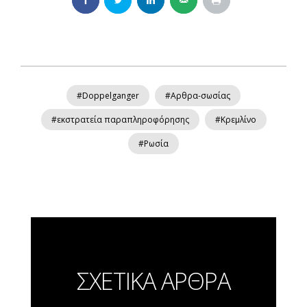
#Doppelganger
#Αρθρα-σωσίας
#εκστρατεία παραπληροφόρησης
#Κρεμλίνο
#Ρωσία
ΣΧΕΤΙΚΑ ΑΡΘΡΑ