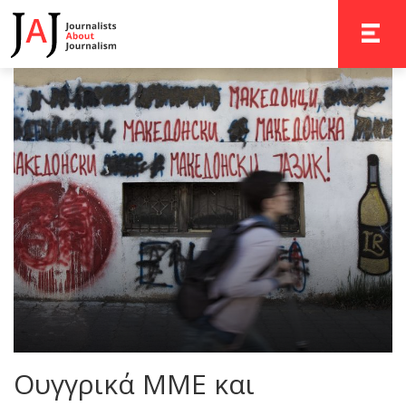
TOGGLE 
Ουγγρικά ΜΜΕ και