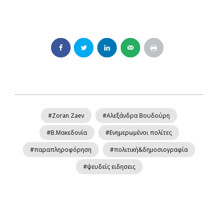
#Zoran Zaev
#Αλεξάνδρα Βουδούρη
#Β.Μακεδονία
#Ενημερωμένοι πολίτες
#παραπληροφόρηση
#πολιτική&δημοσιογραφία
#ψευδείς ειδησεις