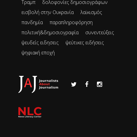
Τραμπ
δολοφονίες δημοσιογράφων
εισβολή στην Ουκρανία
λαϊκισμός
πανδημία
παραπληροφόρηση
πολιτική&δημοσιογραφία
συνεντεύξεις
ψευδείς ειδησεις
ψεύτικες ειδήσεις
ψηφιακή εποχή