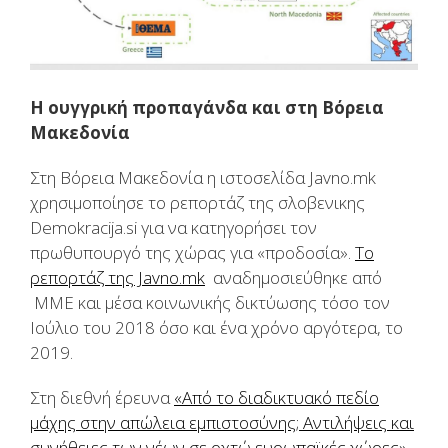
Η ουγγρική προπαγάνδα και στη Βόρεια
Μακεδονία
Στη Βόρεια Μακεδονία η ιστοσελίδα Javno.mk
χρησιμοποίησε το ρεπορτάζ της σλοβενικης
Demokracija.si για να κατηγορήσει τον
πρωθυπουργό της χώρας για «προδοσία».
Το
ρεπορτάζ της Javno.mk
αναδημοσιεύθηκε από
ΜΜΕ και μέσα κοινωνικής δικτύωσης τόσο τον
Ιούλιο του 2018 όσο και ένα χρόνο αργότερα, το
2019.
Στη διεθνή έρευνα
«Από το διαδικτυακό πεδίο
μάχης στην απώλεια εμπιστοσύνης; Αντιλήψεις και
συνήθειες των νέων σε οχτώ ευρωπαϊκές χώρες»