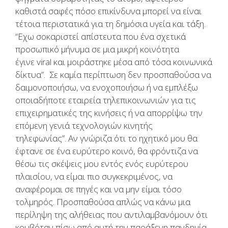
καθιστά σαφές πόσο επικίνδυνα μπορεί να είναι
τέτοια περιστατικά για τη δημόσια υγεία και τάξη.
“Εχω σοκαριστεί απίστευτα που ένα σχετικά
προσωπικό μήνυμα σε μια μικρή κοινότητα
έγινε
viral
και μοιράστηκε μέσα από τόσα κοινωνικά
δίκτυα”. Σε καμία περίπτωση δεν προσπαθούσα να
δαιμονοποιήσω, να ενοχοποιήσω ή να εμπλέξω
οποιαδήποτε εταιρεία τηλεπικοινωνιών για τις
επιχειρηματικές της κινήσεις ή να απορρίψω την
επόμενη γενιά τεχνολογιών κινητής
τηλεφωνίας”. Αν γνώριζα ότι το ηχητικό μου θα
έφτανε σε ένα ευρύτερο κοινό, θα φρόντιζα να
θέσω τις σκέψεις μου εντός ενός ευρύτερου
πλαισίου, να είμαι πιο συγκεκριμένος, να
αναφέρομαι σε πηγές και να μην είμαι τόσο
τολμηρός. Προσπαθούσα απλώς να κάνω μια
περίληψη της αλήθειας που αντιλαμβανόμουν ότι
κρυβόταν πίσω από αυτή την παράξενη πανδημία,