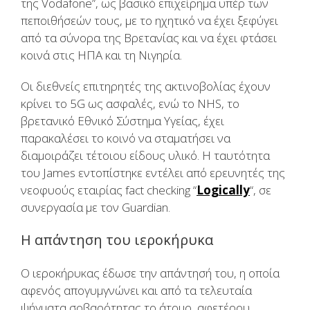
της
Vodafone”,
ως βασικό επιχείρημα υπέρ των
πεποιθήσεών τους, με το ηχητικό να έχει ξεφύγει
από τα σύνορα της Βρετανίας και να έχει φτάσει
κοινά στις ΗΠΑ και τη Νιγηρία.
Οι διεθνείς επιτηρητές της ακτινοβολίας έχουν
κρίνει το
5G
ως ασφαλές, ενώ το
NHS, το
βρετανικό Εθνικό Σύστημα Υγείας,
έχει
παρακαλέσει το κοινό να σταματήσει να
διαμοιράζει τέτοιου είδους υλικό. Η ταυτότητα
του
James
εντοπίστηκε εντέλει από ερευνητές της
νεοφυούς εταιρίας fact checking “
Logically
“,
σε
συνεργασία με τον
Guardian.
Η απάντηση του ιεροκήρυκα
Ο ιεροκήρυκας έδωσε την απάντησή του, η οποία
αφενός απογυμγνώνει και από τα τελευταία
ψήγματα σοβαρότητας το άτομο, αφετέρου