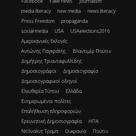
Facebook
Fake news
Journalism
media literacy
new media
news literacy
Press Freedom
propaganda
social media
USA
USAelections2016
Αμερικανικές Εκλογές
Αντώνης Παγκράτης
Βλαντιμίρ Πούτιν
Δημήτρης Τριανταφυλλίδης
Δημοσιογράφοι
Δημοσιογραφία
Δημοσιογραφικοί οδηγοί
Ελευθερία Τύπου
Ελλάδα
Ενημερωμένοι πολίτες
Επαλήθευση πληροφοριών
Ερευνητική Δημοσιογραφία
ΗΠΑ
Ντόναλντ Τραμπ
Ουκρανία
Πούτιν