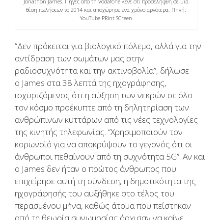
Jonathon James. Πηγές από τη Vodafone λένε ότι προσελήφθη σε μια
θέση πωλήσεων το 2014 και αποχώρησε ένα χρόνο αργότερα. Πηγή:
YouTube PRint SCreen
“
Δεν πρόκειται για βιολογικό πόλεμο, αλλά για την
αντίδραση των σωμάτων μας στην
ραδιοσυχνότητα και την ακτινοβολία”, δήλωσε
ο
James
στα 38 λεπτά της ηχογράφησης,
ισχυριζόμενος ότι η αύξηση των νεκρών σε όλο
τον κόσμο προέκυπτε από τη δηλητηρίαση των
ανθρώπινων κυττάρων από τις νέες τεχνολογίες
της κινητής τηλεφωνίας. “Χρησιμοποιούν τον
κορωνοϊό για να αποκρύψουν το γεγονός ότι οι
άνθρωποι πεθαίνουν από τη συχνότητα
5G”.
Αν και
ο
James
δεν ήταν ο πρώτος άνθρωπος που
επιχείρησε αυτή τη σύνδεση, η δημοτικότητα της
ηχογράφησής του αυξήθηκε στο τέλος του
περασμένου μήνα, καθώς άτομα που πείστηκαν
από τη θεωρία συνωμοσίας άρχισαν να καίνε