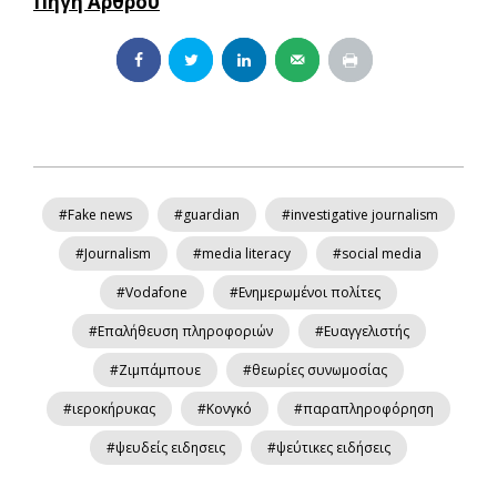
Πηγή Αρθρου
#Fake news
#guardian
#investigative journalism
#Journalism
#media literacy
#social media
#Vodafone
#Ενημερωμένοι πολίτες
#Επαλήθευση πληροφοριών
#Ευαγγελιστής
#Ζιμπάμπουε
#θεωρίες συνωμοσίας
#ιεροκήρυκας
#Κονγκό
#παραπληροφόρηση
#ψευδείς ειδησεις
#ψεύτικες ειδήσεις