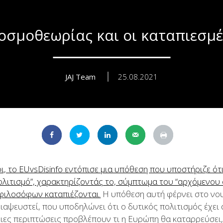
οσμοθεωρίας και οι καταπιεσμ
JAJ Team
25.08.2021
, το EUvsDisinfo εντόπισε μια υπόθεση που υποστήριζε ότ
ολιτισμό”, χαρακτηρίζοντάς το, σύμπτωμα του “αρχόμενου
 φιλοσόφων καταπιέζονται.
Η υπόθεση αυτή φέρνει στο νου 
αψευστεί, που υποδηλώνει ότι ο δυτικός πολιτισμός έχει 
οιες περιπτώσεις προβλέπουν
τι η Ευρώπη θα καταρρεύσει,