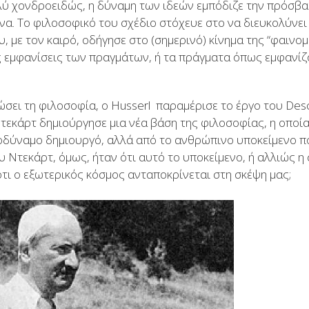
λύ χονδροειδώς, η δύναμη των ιδεών εμπόδιζε την πρόσβασ
να. Το φιλοσοφικό του σχέδιο στόχευε στο να διευκολύνει
, με τον καιρό, οδήγησε στο (σημερινό) κίνημα της “φαινομ
ς εμφανίσεις των πραγμάτων, ή τα πράγματα όπως εμφανίζ
σει τη φιλοσοφία, ο Husserl παραμέρισε το έργο του Des
Ντεκάρτ δημιούργησε μια νέα βάση της φιλοσοφίας, η οποί
οδύναμο δημιουργό, αλλά από το ανθρώπινο υποκείμενο π
 Ντεκάρτ, όμως, ήταν ότι αυτό το υποκείμενο, ή αλλιώς η
ότι ο εξωτερικός κόσμος ανταποκρίνεται στη σκέψη μας;