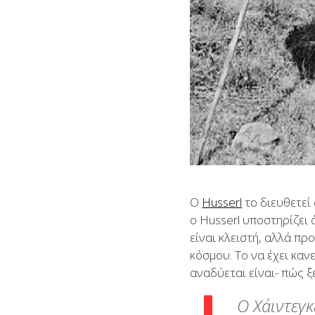
Ο
Husserl
το διευθετεί
ο Husserl υποστηρίζει
είναι κλειστή, αλλά πρ
κόσμου. Το να έχει καν
αναδύεται είναι- πώς ξ
Ο Χάιντεγκ