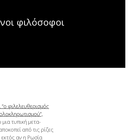
ένοι φιλόσοφοι
ι “ο φιλελευθερισμός
 ολοκληρωτισμού”,
μια τυπική μετα-
αποκοπεί από τις ρίζες
 εκτός αν η Ρωσία