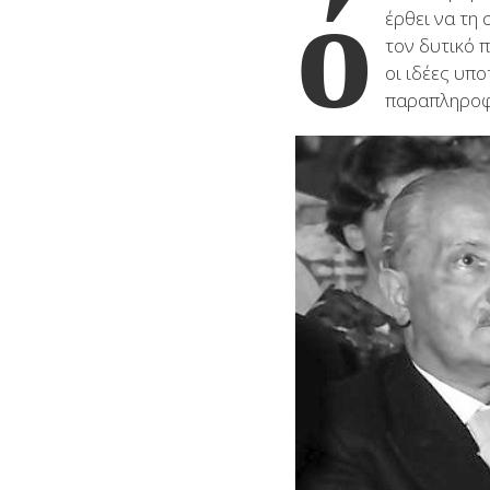
ό
έρθει να τη 
τον δυτικό 
οι ιδέες υπο
παραπληροφό