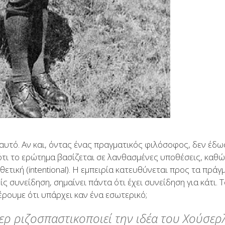
 αυτό. Αν και, όντας ένας πραγματικός φιλόσοφος, δεν έδω
 ότι το ερώτημα βασίζεται σε λανθασμένες υποθέσεις, καθώ
οθετική (intentional). Η εμπειρία κατευθύνεται προς τα πρά
είς συνείδηση, σημαίνει πάντα ότι έχει συνείδηση για κάτι.
έρουμε ότι υπάρχει καν ένα εσωτερικό;
ερ ριζοσπαστικοποιεί την ιδέα του Χούσερ