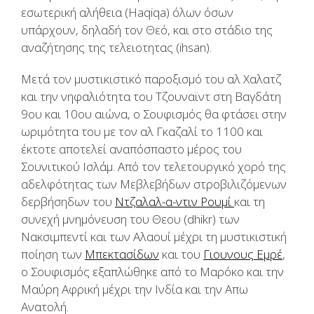
εσωτερική αλήθεια (Haqiqa) όλων όσων
υπάρχουν, δηλαδή τον Θεό, και στο στάδιο της
αναζήτησης της τελειοτητας (ihsan).
Μετά τον μυστικιστικό παροξισμό του αλ Χαλατζ
και την νηφαλιότητα του Τζουναϊντ στη Βαγδάτη
9ου και 10ου αιώνα, ο Σουφισμός θα φτάσει στην
ωριμότητα του με τον αλ Γκαζαλί το 1100 και
έκτοτε αποτελεί αναπόσπαστο μέρος του
Σουνιτικού Ισλάμ. Από τον τελετουργικό χορό της
αδελφότητας των Μεβλεβήδων στροβιλιζόμενων
δερβήσηδων του
Ντζαλαλ-α-ντιν Ρουμί
και τη
συνεχή μνημόνευση του Θεου (dhikr) των
Νακσιμπεντί και των Αλαουί μέχρι τη μυστικιστική
ποίηση των
Μπεκτασίδων
και του
Γιουνους Εμρέ
,
ο Σουφισμός εξαπλώθηκε από το Μαρόκο και την
Μαύρη Αφρική μέχρι την Ινδία και την Απω
Ανατολή.