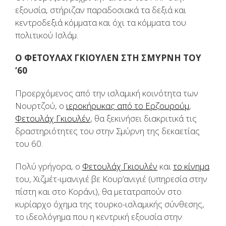
εξουσία, στήριζαν παραδοσιακά τα δεξιά και
κεντροδεξιά κόμματα και όχι τα κόμματα του
πολιτικού Ισλάμ.
Ο ΦΕΤΟΥΛΑΧ ΓΚΙΟΥΛΕΝ ΣΤΗ ΣΜΥΡΝΗ ΤΟΥ
‘60
Προερχόμενος από την ισλαμική κοινότητα των
Νουρτζού, ο
ιεροκήρυκας από το Ερζουρούμ
,
Φετουλάχ Γκιουλέν
, θα ξεκινήσει διακριτικά τις
δραστηριότητες του στην Σμύρνη της δεκαετίας
του 60.
Πολύ γρήγορα, ο
Φετουλάχ Γκιουλέν
και
το κίνημα
του, Χιζμέτ-ιμανιγιέ βε Κουρ’ανιγιέ (υπηρεσία στην
πίστη και στο Κοράνι), θα μετατραπούν στο
κυρίαρχο όχημα της τουρκο-ισλαμικής σύνθεσης,
το ιδεολόγημα που η κεντρική εξουσία στην