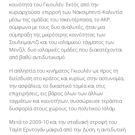
κοινότητα του Γκιουλέν. Εκτός από την
κυριαρχούσα επιρροή των Νακσιμπεντί-Καλιντία
μέσω της ομάδας του Ισκεντέρπασα, το ΑΚΡ,
σύμφωνα με τους δυο αναλυτές, ήταν μια
σύμπραξη της μικρότερης κοινότητας των
Σουλεϊμαντζί και του ισλαμικού τάγματος των
Μενζίλ: δυο ισλαμικές ομάδες που διακατέχονται
από βαθύ αντιδυτικισμό.
Η απληστία του κινήματος Γκιουλέν ωε προς τη
διείσδυση στο κράτος και κυρίως στην αστυνομία,
την ασφάλεια, το δικαστικό τομέα και στις
επιχειρήσεις, εις βάρος όλων των άλλων
ταγμάτων και κοινοτήτων, συσσώρευσε τεράστια
δυσφορία στους χώρους του πολιτικού Ισλάμ.
Μετά το 2009-10 και την σταδιακή στροφή του
Ταγίπ Ερντογάν μακριά από την Δύση, η αντιδυτική