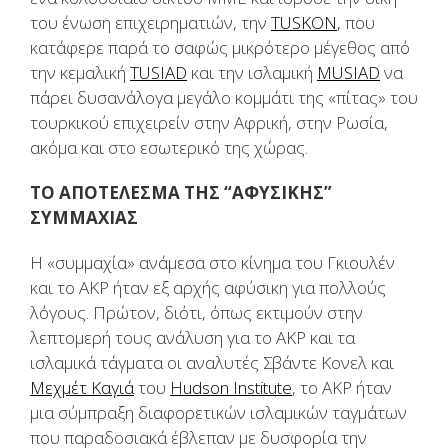
του ένωση επιχειρηματιών, την
TUSKON
, που
κατάφερε παρά το σαφώς μικρότερο μέγεθος από
την κεμαλική
TUSIAD
και την ισλαμική
MUSIAD
να
πάρει δυσανάλογα μεγάλο κομμάτι της «πίτας» του
τουρκικού επιχειρείν στην Αφρική, στην Ρωσία,
ακόμα και στο εσωτερικό της χώρας.
ΤΟ ΑΠΟΤΕΛΕΣΜΑ ΤΗΣ “ΑΦΥΣΙΚΗΣ”
ΣΥΜΜΑΧΙΑΣ
Η «συμμαχία» ανάμεσα στο κίνημα του Γκιουλέν
και το ΑΚΡ ήταν εξ αρχής αφύσικη για πολλούς
λόγους. Πρώτον, διότι, όπως εκτιμούν στην
λεπτομερή τους ανάλυση για το ΑΚΡ και τα
ισλαμικά τάγματα οι αναλυτές Σβάντε Κονελ και
Μεχμέτ Καγιά
του
Hudson Ιnstitute
, το ΑΚΡ ήταν
μια σύμπραξη διαφορετικών ισλαμικών ταγμάτων
που παραδοσιακά έβλεπαν με δυσφορία την