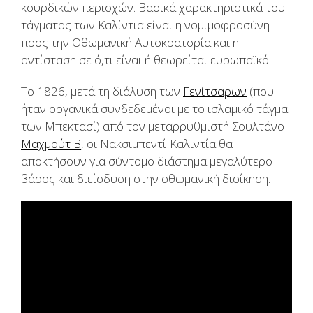
κουρδικών περιοχών. Βασικά χαρακτηριστικά του
τάγματος των Καλίντια είναι η νομιμοφροσύνη
προς την Οθωμανική Αυτοκρατορία και η
αντίσταση σε ό,τι είναι ή θεωρείται ευρωπαϊκό.
Το 1826, μετά τη διάλυση των
Γενίτσαρων
(που
ήταν οργανικά συνδεδεμένοι με το ισλαμικό τάγμα
των Μπεκτασί) από τον μεταρρυθμιστή Σουλτάνο
Μαχμούτ Β
, οι Νακσιμπεντί-Καλιντία θα
αποκτήσουν για σύντομο διάστημα μεγαλύτερο
βάρος και διείσδυση στην οθωμανική διοίκηση.