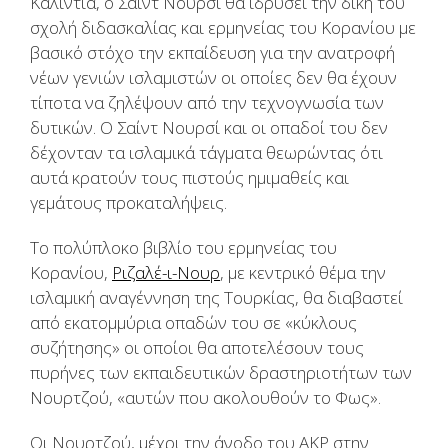
Καλίντια, ο Σαίντ Νουρσί θα ιδρύσει την δική του
σχολή διδασκαλίας και ερμηνείας του Κορανίου με
βασικό στόχο την εκπαίδευση για την ανατροφή
νέων γενιών ισλαμιστών οι οποίες δεν θα έχουν
τίποτα να ζηλέψουν από την τεχνογνωσία των
δυτικών. Ο Σαίντ Νουρσί και οι οπαδοί του δεν
δέχονταν τα ισλαμικά τάγματα θεωρώντας ότι
αυτά κρατούν τους πιστούς ημιμαθείς και
γεμάτους προκαταλήψεις.
Το πολύπλοκο βιβλίο του ερμηνείας του
Κορανίου,
Ριζαλέ-ι-Νουρ
, με κεντρικό θέμα την
ισλαμική αναγέννηση της Τουρκίας, θα διαβαστεί
από εκατομμύρια οπαδών του σε «κύκλους
συζήτησης» οι οποίοι θα αποτελέσουν τους
πυρήνες των εκπαιδευτικών δραστηριοτήτων των
Νουρτζού, «αυτών που ακολουθούν το Φως».
Οι Νουρτζού, μέχρι την άνοδο του ΑΚΡ στην