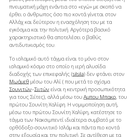
πνευματική μάχη ενάντια στο «εγώ» με σκοπό να
έρθει ο άνθρωπος όσο πιο κοντά γίνεται στον
Αλλάχ και δεύτερον η ενασχόληση του με τα
εγκόσμια και την πολιτική. Αργότερα βασικό
χαρακτηριστικό θα αποτελέσει ο βαθύς
αντιδυτικισμός του.
Το ισλαμικό αυτό τάγμα είναι το μόνο στον
ισλαμικό κόσμο στο οποίο η ιερή αλυσίδα
διαδοχής των επικεφαλής (
silsila
) δεν φτάνει στον
Μωάμεθ
μέσω του Αλί ( που μετά το σχίσμα
Σουνιτών
–
Σιιτών
είναι η κεντρική προσωπικότητα
για τους Σιίτες), αλλά μέσω του
Αμπου Μπακρ
, του
πρώτου Σουνίτη Χαλίφη. Η νομιμοποίηση αυτή,
μέσω του πρώτου Σουνίτη Χαλίφη, κατέστησε το
τάγμα των Νακσιμπεντί ιδιαίτερα συμβατό με το
ορθόδοξο-σουνιτικό Ισλάμ και πάντα πιο κοντά
στην εξουσία και την πολιτική. Σε αντίθεση με τα