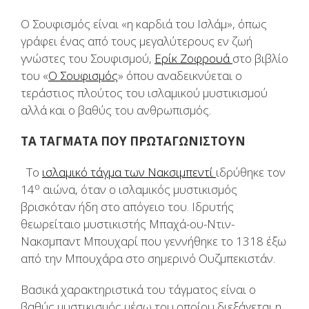
Ο Σουφισμός είναι «η καρδιά του Ισλάμ», όπως
γράφει ένας από τους μεγαλύτερους εν ζωή
γνώστες του Σουφισμού,
Ερίκ Ζοφρουά
στο βιβλίο
του «
Ο Σουφισμός
» όπου αναδεικνύεται ο
τεράστιος πλούτος του ισλαμικού μυστικισμού
αλλά και ο βαθύς του ανθρωπισμός.
ΤΑ ΤΑΓΜΑΤΑ ΠΟΥ ΠΡΩΤΑΓΩΝΙΣΤΟΥΝ
Το
ισλαμικό τάγμα των Νακσιμπεντί
ιδρύθηκε τον
ο
14
αιώνα, όταν ο ισλαμικός μυστικισμός
βρισκόταν ήδη στο απόγειο του. Ιδρυτής
θεωρείταιο μυστικιστής Μπαχά-ου-Ντιν-
Νακσμπαντ Μπουχαρί που γεννήθηκε το 1318 έξω
από την Μπουχάρα στο σημερινό Ουζμπεκιστάν.
Βασικά χαρακτηριστικά του τάγματος είναι ο
βαθύς μυστικισμός μέσω του οποίου διεξάγεται η