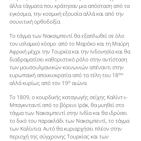
άλλα τάγματα που κράτησαν μια απόσταση από τα
εγκόσμια, την κοσμική εξουσία αλλά και από την
σουνιτική ορθοδοξία.
Το τάγμα των Νακσιμπεντί θα εξαπλωθεί σε όλο
τον ισλαμικό κόσμο: από το Μαρόκο και τη Μαύρη
Αφρική μέχρι την Τουρκία και την Ινδονησία και θα
διαδραματίσει καθοριστικό ρόλο στην αντίσταση
των μουσουλμανικών κοινωνιών απέναντι στην
ου
ευρωπαϊκή αποικιοκρατία από τα τέλη του 18
ο
αλλά κυρίως από τον 19
αιώνα.
Το 1809, ο κουρδικής καταγωγής σεΐχης Καλίντ-ι-
Μπαγκνταντί από το βόρειο Ιράκ, θα μυηθεί στο
τάγμα των Νακσιμπεντί στην Ινδία και θα ιδρύσει
το δικό του παρακλάδι των Νακσιμπεντί, το τάγμα
των Καλίντια. Αυτό θα κυριαρχήσει πλέον στην
περιοχή της σύγχρονης Τουρκίας και των