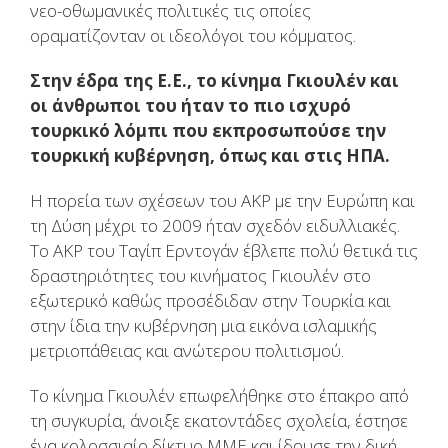
νεο-οθωμανικές πολιτικές τις οποίες
οραματίζονταν οι ιδεολόγοι του κόμματος.
Στην έδρα της Ε.Ε., το κίνημα Γκιουλέν και
οι άνθρωποι του ήταν το πιο ισχυρό
τουρκικό λόμπι που εκπροσωπούσε την
τουρκική κυβέρνηση, όπως και στις ΗΠΑ.
Η πορεία των σχέσεων του ΑΚΡ με την Ευρώπη και
τη Δύση μέχρι το 2009 ήταν σχεδόν ειδυλλιακές.
Το ΑΚΡ του Ταγίπ Ερντογάν έβλεπε πολύ θετικά τις
δραστηριότητες του κινήματος Γκιουλέν στο
εξωτερικό καθώς προσέδιδαν στην Τουρκία και
στην ίδια την κυβέρνηση μια εικόνα ισλαμικής
μετριοπάθειας και ανώτερου πολιτισμού.
Το κίνημα Γκιουλέν επωφελήθηκε στο έπακρο από
τη συγκυρία, άνοιξε εκατοντάδες σχολεία, έστησε
ένα κολοσσιαίο δίκτυο ΜΜΕ και ίδρυσε την δική