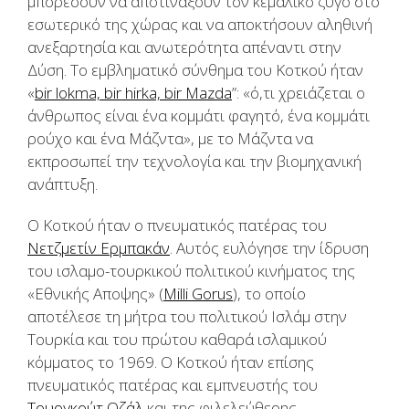
μπορέσουν να αποτινάξουν τον κεμαλικό ζυγό στο
εσωτερικό της χώρας και να αποκτήσουν αληθινή
ανεξαρτησία και ανωτερότητα απέναντι στην
Δύση. Το εμβληματικό σύνθημα του Κοτκού ήταν
«
bir lokma, bir hirka, bir Mazda
”: «ό,τι χρειάζεται ο
άνθρωπος είναι ένα κομμάτι φαγητό, ένα κομμάτι
ρούχο και ένα Μάζντα», με το Μάζντα να
εκπροσωπεί την τεχνολογία και την βιομηχανική
ανάπτυξη.
Ο Κοτκού ήταν ο πνευματικός πατέρας του
Νετζμετίν Ερμπακάν
. Αυτός ευλόγησε την ίδρυση
του ισλαμο-τουρκικού πολιτικού κινήματος της
«Εθνικής Αποψης» (
Milli Gorus
), το οποίο
αποτέλεσε τη μήτρα του πολιτικού Ισλάμ στην
Τουρκία και του πρώτου καθαρά ισλαμικού
κόμματος το 1969. Ο Κοτκού ήταν επίσης
πνευματικός πατέρας και εμπνευστής του
Τουργκούτ Οζάλ
και της φιλελεύθερης