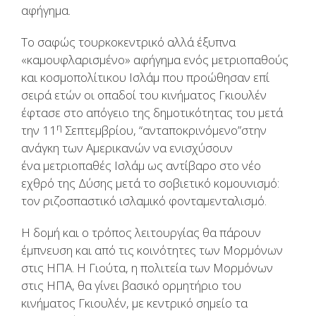
αφήγημα.
Το σαφώς τουρκοκεντρικό αλλά έξυπνα
«καμουφλαρισμένο» αφήγημα ενός μετριοπαθούς
και κοσμοπολίτικου Ισλάμ που προώθησαν επί
σειρά ετών οι οπαδοί του κινήματος Γκιουλέν
έφτασε στο απόγειο της δημοτικότητας του μετά
η
την 11
Σεπτεμβρίου, “ανταποκρινόμενο”στην
ανάγκη των Αμερικανών να ενισχύσουν
ένα μετριοπαθές Ισλάμ ως αντίβαρο στο νέο
εχθρό της Δύσης μετά το σοβιετικό κομουνισμό:
τον ριζοσπαστικό ισλαμικό φονταμενταλισμό.
Η δομή και ο τρόπος λειτουργίας θα πάρουν
έμπνευση και από τις κοινότητες των Μορμόνων
στις ΗΠΑ. Η Γιούτα, η πολιτεία των Μορμόνων
στις ΗΠΑ, θα γίνει βασικό ορμητήριο του
κινήματος Γκιουλέν, με κεντρικό σημείο τα