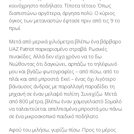
κοινόχρηστο ποδήλατο. Τίποτα τέτοιο. Όπως
διαπιστώνω αργότερα, άργησα πολύ. Ο κύριος
όγκος των μεταναστών έφτασε πριν από τις 9 το
πρωί.
Μετά από μερικά χιλιόμετρα βλέπω ένα βάρβαρο
UAZ Patriot παρκαρισμένο στραβά. Ρωσικές
πινακίδες. Αλλά δεν είχα χρόνο να το δω.
Νιώθοντας ότι δαγκώνει, αρπάζω το τηλέφωνό
μου και βγάζω φωτογραφίες – από πίσω, από το
πλάι και από μπροστά. Εκεί – ένας όχι λιγότερο
βάναυσος άνδρας με παραλλαγή παραδίδει τη
μηχανή σε έναν μελαψό πολίτη. Συνεχίζω. Μετά
από 800 μέτρα, βλέπω έναν χαμογελαστό Σομαλό
να ταλαντεύεται απελπισμένα μπροστά μου πάνω
σε ένα μικροσκοπικό παιδικό ποδήλατο.
Αφού του μιλήσω, γυρίζω πίσω. Προς το μέρος