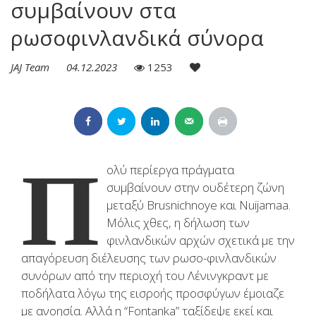
συμβαίνουν στα
ρωσοφινλανδικά σύνορα
JAJ Team
04.12.2023
1253
Π
ολύ περίεργα πράγματα
συμβαίνουν στην ουδέτερη ζώνη
μεταξύ Brusnichnoye και Nuijamaa.
Μόλις χθες, η δήλωση των
φινλανδικών αρχών σχετικά με την
απαγόρευση διέλευσης των ρωσο-φινλανδικών
συνόρων από την περιοχή του Λένινγκραντ με
ποδήλατα λόγω της εισροής προσφύγων έμοιαζε
με ανοησία. Αλλά η “Fontanka” ταξίδεψε εκεί και