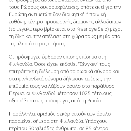
τους Ρώσους συνοριοφύλακες, οπότε αντί για την
Ευρώπη αντιμετώπιζαν διοικητική ή ποινική
ευθύνη, κέντρο προσωρινής διαμονής αλλοδαπών
(το μεγαλύτερο βρίσκεται στο Krasnoye Selo) μέχρι
τη δίκη και την απέλαση στη χώρα τους με μία από
τις πλησιέστερες πτήσεις.
Οι πρόσφυγες έφθασαν επίσης επίσημα στη
Φινλανδία. Όσοι είχαν εκδοθεί “Σένγκεν” τους
επιτράπηκε η διέλευση από τα ρωσικά σύνορα και
στα φινλανδικά σύνορα δήλωσαν αμέσως την
επιθυμία τους να λάβουν άσυλο στο παράθυρο.
Πέρυσι οι Φινλανδοί μέτρησαν 1025 τέτοιους
αξιοσέβαστους πρόσφυγες από τη Ρωσία.
Παράλληλα, αριθμός ρεκόρ αιτούντων άσυλο
παραμένει σήμερα στη Φινλανδία. Υπάρχουν
περίπου 50 χιλιάδες άνθρωποι σε 85 κέντρα