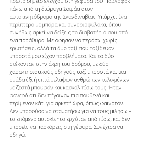
πρώτο σημείο ελέγχου στη γέφυρα του Παβλόφσκ
πάνω από τη διώρυγα Σαϊμάα στον
αυτοκινητόδρομο της Σκανδιναβίας. Υπάρχει ένα
περίπτερο με μπάρα και συνοριοφύλακα, όπου
συνήθως αρκεί να δείξεις το διαβατήριό σου από
ένα παράθυρο. Με άφησαν να περάσω χωρίς
ερωτήσεις, αλλά τα δύο ταξί που ταξίδευαν
μπροστά μου είχαν προβλήματα. Και τα δύο
στέκονταν στην άκρη του δρόμου, με δύο
χαρακτηριστικούς οδηγούς ταξί μπροστά και μια
ομάδα έξι ή επτά μελαψών ανθρώπων τυλιγμένων
με ζεστά μπουφάν και κασκόλ πίσω τους. Ήταν
φανερό ότι δεν πήγαιναν πια πουθενά και
περίμεναν κάτι για αρκετή ώρα, όπως φαινόταν.
Δεν μπορούσα να σταματήσω για να τους μιλήσω –
το επόμενο αυτοκίνητο ερχόταν από πίσω, και δεν
μπορείς να παρκάρεις στη γέφυρα. Συνέχισα να
οδηγώ.