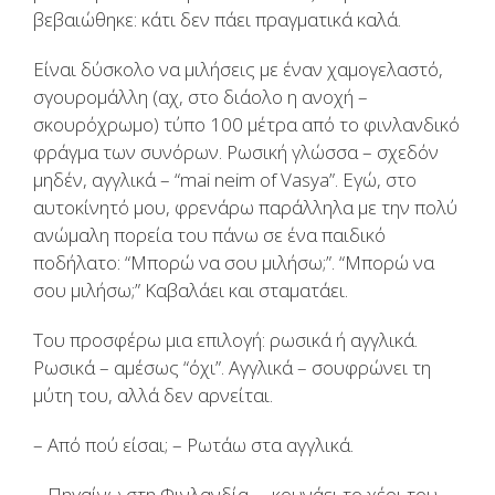
βεβαιώθηκε: κάτι δεν πάει πραγματικά καλά.
Είναι δύσκολο να μιλήσεις με έναν χαμογελαστό,
σγουρομάλλη (αχ, στο διάολο η ανοχή –
σκουρόχρωμο) τύπο 100 μέτρα από το φινλανδικό
φράγμα των συνόρων. Ρωσική γλώσσα – σχεδόν
μηδέν, αγγλικά – “mai neim of Vasya”. Εγώ, στο
αυτοκίνητό μου, φρενάρω παράλληλα με την πολύ
ανώμαλη πορεία του πάνω σε ένα παιδικό
ποδήλατο: “Μπορώ να σου μιλήσω;”. “Μπορώ να
σου μιλήσω;” Καβαλάει και σταματάει.
Του προσφέρω μια επιλογή: ρωσικά ή αγγλικά.
Ρωσικά – αμέσως “όχι”. Αγγλικά – σουφρώνει τη
μύτη του, αλλά δεν αρνείται.
– Από πού είσαι; – Ρωτάω στα αγγλικά.
– Πηγαίνω στη Φινλανδία, – κουνάει το χέρι του