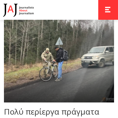
TOGGLE 
Πολύ περίεργα πράγματα