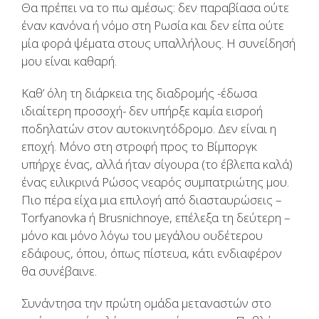
Θα πρέπει να το πω αμέσως: δεν παραβίασα ούτε
έναν κανόνα ή νόμο στη Ρωσία και δεν είπα ούτε
μία φορά ψέματα στους υπαλλήλους. Η συνείδησή
μου είναι καθαρή.
Καθ’ όλη τη διάρκεια της διαδρομής -έδωσα
ιδιαίτερη προσοχή- δεν υπήρξε καμία εισροή
ποδηλατών στον αυτοκινητόδρομο. Δεν είναι η
εποχή. Μόνο στη στροφή προς το Βίμποργκ
υπήρχε ένας, αλλά ήταν σίγουρα (το έβλεπα καλά)
ένας ειλικρινά Ρώσος νεαρός συμπατριώτης μου.
Πιο πέρα είχα μια επιλογή από διασταυρώσεις –
Torfyanovka ή Brusnichnoye, επέλεξα τη δεύτερη –
μόνο και μόνο λόγω του μεγάλου ουδέτερου
εδάφους, όπου, όπως πίστευα, κάτι ενδιαφέρον
θα συνέβαινε.
Συνάντησα την πρώτη ομάδα μεταναστών στο