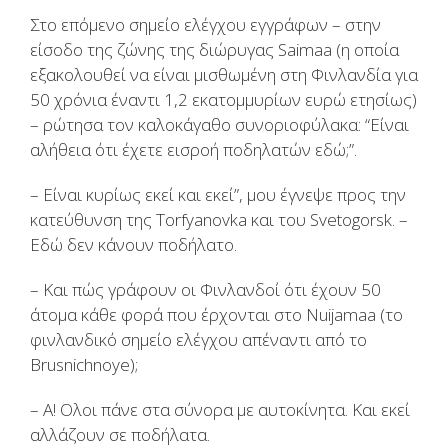
Στο επόμενο σημείο ελέγχου εγγράφων – στην
είσοδο της ζώνης της διώρυγας Saimaa (η οποία
εξακολουθεί να είναι μισθωμένη στη Φινλανδία για
50 χρόνια έναντι 1,2 εκατομμυρίων ευρώ ετησίως)
– ρώτησα τον καλοκάγαθο συνοριοφύλακα: “Είναι
αλήθεια ότι έχετε εισροή ποδηλατών εδώ;”.
– Είναι κυρίως εκεί και εκεί”, μου έγνεψε προς την
κατεύθυνση της Torfyanovka και του Svetogorsk. –
Εδώ δεν κάνουν ποδήλατο.
– Και πώς γράφουν οι Φινλανδοί ότι έχουν 50
άτομα κάθε φορά που έρχονται στο Nuijamaa (το
φινλανδικό σημείο ελέγχου απέναντι από το
Brusnichnoye);
– Α! Ολοι πάνε στα σύνορα με αυτοκίνητα. Και εκεί
αλλάζουν σε ποδήλατα.