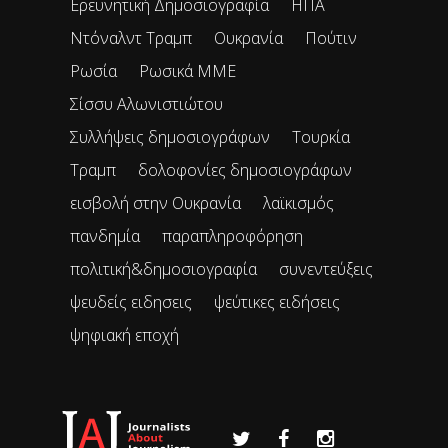
Ερευνητική Δημοσιογραφία
ΗΠΑ
Ντόναλντ Τραμπ
Ουκρανία
Πούτιν
Ρωσία
Ρωσικά ΜΜΕ
Σίσσυ Αλωνιστιώτου
Συλλήψεις δημοσιογράφων
Τουρκία
Τραμπ
δολοφονίες δημοσιογράφων
εισβολή στην Ουκρανία
λαϊκισμός
πανδημία
παραπληροφόρηση
πολιτική&δημοσιογραφία
συνεντεύξεις
ψευδείς ειδησεις
ψεύτικες ειδήσεις
ψηφιακή εποχή