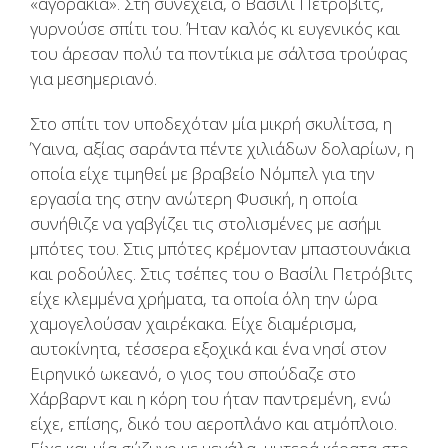
«αγοράκια». Στη συνέχεια, ο Βασίλι Πετρόβιτς,
γυρνούσε σπίτι του. Ήταν καλός κι ευγενικός και
του άρεσαν πολύ τα ποντίκια με σάλτσα τρούφας
για μεσημεριανό.
Στο σπίτι τον υποδεχόταν μία μικρή σκυλίτσα, η
Ύαινα, αξίας σαράντα πέντε χιλιάδων δολαρίων, η
οποία είχε τιμηθεί με βραβείο Νόμπελ για την
εργασία της στην ανώτερη Φυσική, η οποία
συνήθιζε να γαβγίζει τις στολισμένες με ασήμι
μπότες του. Στις μπότες κρέμονταν μπαστουνάκια
και ροδούλες. Στις τσέπες του ο Βασίλι Πετρόβιτς
είχε κλεμμένα χρήματα, τα οποία όλη την ώρα
χαμογελούσαν χαιρέκακα. Είχε διαμέρισμα,
αυτοκίνητα, τέσσερα εξοχικά και ένα νησί στον
Ειρηνικό ωκεανό, ο γιος του σπούδαζε στο
Χάρβαρντ και η κόρη του ήταν παντρεμένη, ενώ
είχε, επίσης, δικό του αεροπλάνο και ατμόπλοιο.