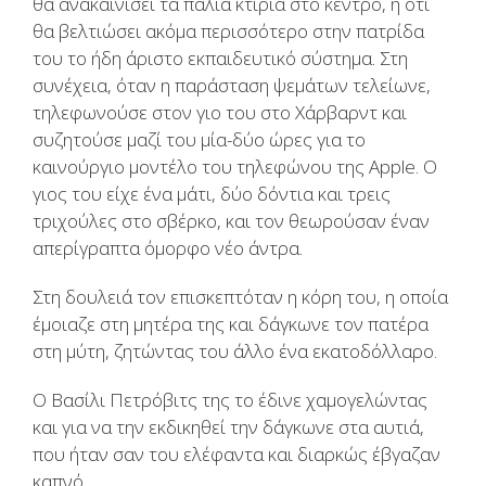
θα ανακαινίσει τα παλιά κτίρια στο κέντρο, ή ότι
θα βελτιώσει ακόμα περισσότερο στην πατρίδα
του το ήδη άριστο εκπαιδευτικό σύστημα. Στη
συνέχεια, όταν η παράσταση ψεμάτων τελείωνε,
τηλεφωνούσε στον γιο του στο Χάρβαρντ και
συζητούσε μαζί του μία-δύο ώρες για το
καινούργιο μοντέλο του τηλεφώνου της Apple. Ο
γιος του είχε ένα μάτι, δύο δόντια και τρεις
τριχούλες στο σβέρκο, και τον θεωρούσαν έναν
απερίγραπτα όμορφο νέο άντρα.
Στη δουλειά τον επισκεπτόταν η κόρη του, η οποία
έμοιαζε στη μητέρα της και δάγκωνε τον πατέρα
στη μύτη, ζητώντας του άλλο ένα εκατοδόλλαρο.
Ο Βασίλι Πετρόβιτς της το έδινε χαμογελώντας
και για να την εκδικηθεί την δάγκωνε στα αυτιά,
που ήταν σαν του ελέφαντα και διαρκώς έβγαζαν
καπνό.