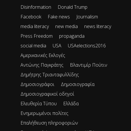
Disinformation
Donald Trump
Facebook
Fake news
Journalism
media literacy
new media
news literacy
Press Freedom
propaganda
social media
USA
USAelections2016
Αμερικανικές Εκλογές
Αντώνης Παγκράτης
Βλαντιμίρ Πούτιν
Δημήτρης Τριανταφυλλίδης
Δημοσιογράφοι
Δημοσιογραφία
Δημοσιογραφικοί οδηγοί
Ελευθερία Τύπου
Ελλάδα
Ενημερωμένοι πολίτες
Επαλήθευση πληροφοριών