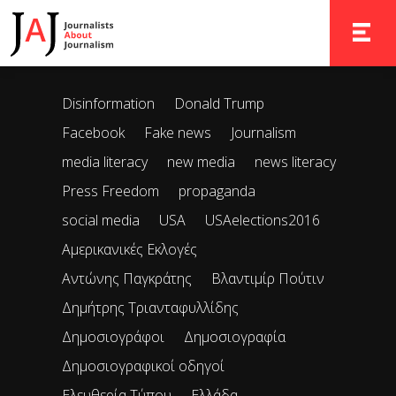
It seems we can’t find what you’re looking for. Perhaps
searching can help.
TOGGLE 
Disinformation
Donald Trump
Facebook
Fake news
Journalism
media literacy
new media
news literacy
Press Freedom
propaganda
social media
USA
USAelections2016
Αμερικανικές Εκλογές
Αντώνης Παγκράτης
Βλαντιμίρ Πούτιν
Δημήτρης Τριανταφυλλίδης
Δημοσιογράφοι
Δημοσιογραφία
Δημοσιογραφικοί οδηγοί
Ελευθερία Τύπου
Ελλάδα