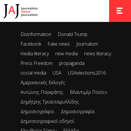
It seems we can’t find what you’re looking for. Perhaps
searching can help.
TOGGLE 
Disinformation
Donald Trump
Facebook
Fake news
Journalism
media literacy
new media
news literacy
Press Freedom
propaganda
social media
USA
USAelections2016
Αμερικανικές Εκλογές
Αντώνης Παγκράτης
Βλαντιμίρ Πούτιν
Δημήτρης Τριανταφυλλίδης
Δημοσιογράφοι
Δημοσιογραφία
Δημοσιογραφικοί οδηγοί
Ελευθερία Τύπου
Ελλάδα