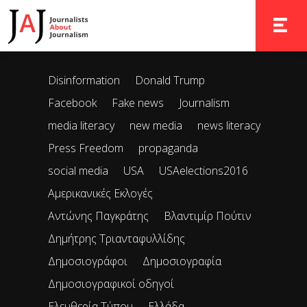
It seems we can’t find what you’re looking for. Perhaps
searching can help.
TOGGLE 
Disinformation
Donald Trump
Facebook
Fake news
Journalism
media literacy
new media
news literacy
Press Freedom
propaganda
social media
USA
USAelections2016
Αμερικανικές Εκλογές
Αντώνης Παγκράτης
Βλαντιμίρ Πούτιν
Δημήτρης Τριανταφυλλίδης
Δημοσιογράφοι
Δημοσιογραφία
Δημοσιογραφικοί οδηγοί
Ελευθερία Τύπου
Ελλάδα