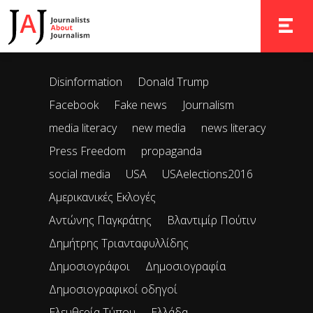
It seems we can’t find what you’re looking for. Perhaps
searching can help.
TOGGLE 
Disinformation
Donald Trump
Facebook
Fake news
Journalism
media literacy
new media
news literacy
Press Freedom
propaganda
social media
USA
USAelections2016
Αμερικανικές Εκλογές
Αντώνης Παγκράτης
Βλαντιμίρ Πούτιν
Δημήτρης Τριανταφυλλίδης
Δημοσιογράφοι
Δημοσιογραφία
Δημοσιογραφικοί οδηγοί
Ελευθερία Τύπου
Ελλάδα