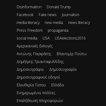
Disinformation
Donald Trump
Facebook
Fake news
Journalism
media literacy
new media
news literacy
Press Freedom
propaganda
social media
USA
USAelections2016
Αμερικανικές Εκλογές
Αντώνης Παγκράτης
Βλαντιμίρ Πούτιν
Δημήτρης Τριανταφυλλίδης
Δημοσιογράφοι
Δημοσιογραφία
Δημοσιογραφικοί οδηγοί
Ελευθερία Τύπου
Ελλάδα
Ενημερωμένοι πολίτες
Επαλήθευση πληροφοριών