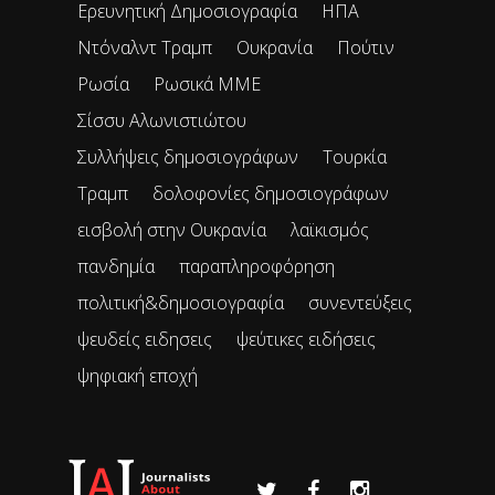
Ερευνητική Δημοσιογραφία
ΗΠΑ
Ντόναλντ Τραμπ
Ουκρανία
Πούτιν
Ρωσία
Ρωσικά ΜΜΕ
Σίσσυ Αλωνιστιώτου
Συλλήψεις δημοσιογράφων
Τουρκία
Τραμπ
δολοφονίες δημοσιογράφων
εισβολή στην Ουκρανία
λαϊκισμός
πανδημία
παραπληροφόρηση
πολιτική&δημοσιογραφία
συνεντεύξεις
ψευδείς ειδησεις
ψεύτικες ειδήσεις
ψηφιακή εποχή