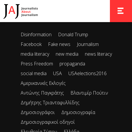
It seems we can’t find what you’re looking for. Perhaps
searching can help.
TOGGLE 
Disinformation
Donald Trump
Facebook
Fake news
Journalism
media literacy
new media
news literacy
Press Freedom
propaganda
social media
USA
USAelections2016
Αμερικανικές Εκλογές
Αντώνης Παγκράτης
Βλαντιμίρ Πούτιν
Δημήτρης Τριανταφυλλίδης
Δημοσιογράφοι
Δημοσιογραφία
Δημοσιογραφικοί οδηγοί
Ελευθερία Τύπου
Ελλάδα