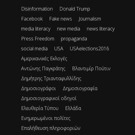
Disinformation
Donald Trump
Facebook
Fake news
Journalism
media literacy
new media
news literacy
Press Freedom
propaganda
social media
USA
USAelections2016
Αμερικανικές Εκλογές
Αντώνης Παγκράτης
Βλαντιμίρ Πούτιν
Δημήτρης Τριανταφυλλίδης
Δημοσιογράφοι
Δημοσιογραφία
Δημοσιογραφικοί οδηγοί
Ελευθερία Τύπου
Ελλάδα
Ενημερωμένοι πολίτες
Επαλήθευση πληροφοριών