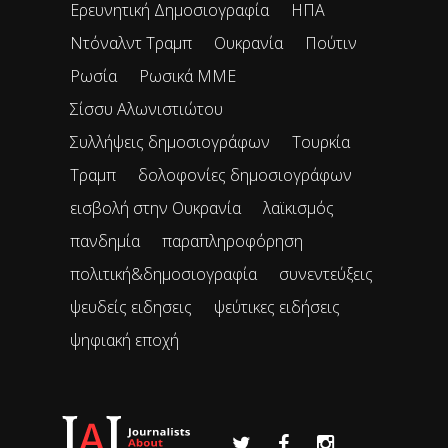
Ερευνητική Δημοσιογραφία
ΗΠΑ
Ντόναλντ Τραμπ
Ουκρανία
Πούτιν
Ρωσία
Ρωσικά ΜΜΕ
Σίσσυ Αλωνιστιώτου
Συλλήψεις δημοσιογράφων
Τουρκία
Τραμπ
δολοφονίες δημοσιογράφων
εισβολή στην Ουκρανία
λαϊκισμός
πανδημία
παραπληροφόρηση
πολιτική&δημοσιογραφία
συνεντεύξεις
ψευδείς ειδησεις
ψεύτικες ειδήσεις
ψηφιακή εποχή