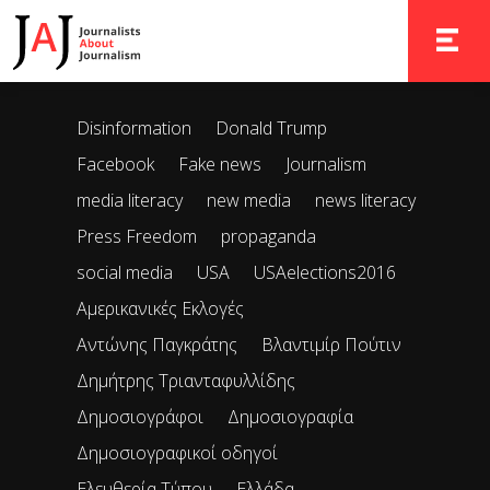
It seems we can’t find what you’re looking for. Perhaps
searching can help.
TOGGLE 
Disinformation
Donald Trump
Facebook
Fake news
Journalism
media literacy
new media
news literacy
Press Freedom
propaganda
social media
USA
USAelections2016
Αμερικανικές Εκλογές
Αντώνης Παγκράτης
Βλαντιμίρ Πούτιν
Δημήτρης Τριανταφυλλίδης
Δημοσιογράφοι
Δημοσιογραφία
Δημοσιογραφικοί οδηγοί
Ελευθερία Τύπου
Ελλάδα