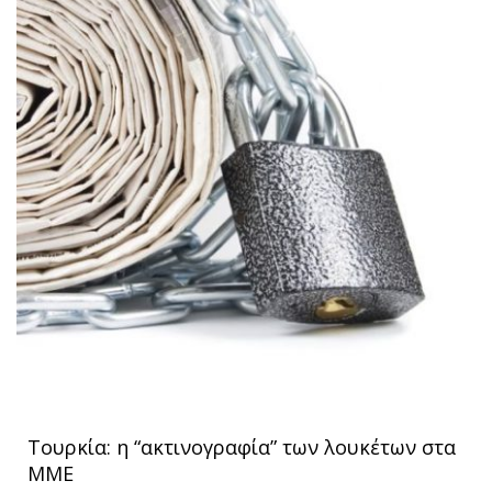
Τουρκία: η “ακτινογραφία” των λουκέτων στα
ΜΜΕ