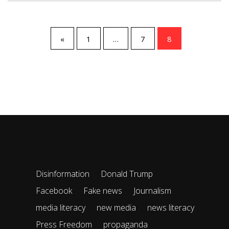
«
1
…
7
8
Disinformation
Donald Trump
Facebook
Fake news
Journalism
media literacy
new media
news literacy
Press Freedom
propaganda