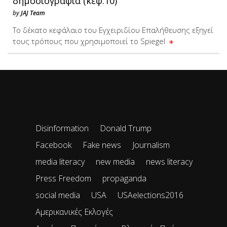
δημοσιογραφία (κεφ.10)
by
JAJ Team
Το δέκατο κεφάλαιο του Εγχειριδίου Επαλήθευσης εξηγεί
τους τρόπους που χρησιμοποιεί το Spiegel
Disinformation
Donald Trump
Facebook
Fake news
Journalism
media literacy
new media
news literacy
Press Freedom
propaganda
social media
USA
USAelections2016
Αμερικανικές Εκλογές