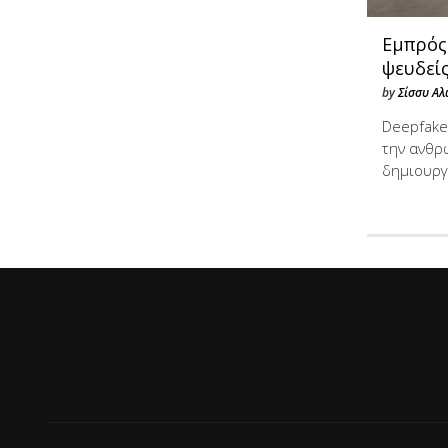
Εμπρός
ψευδείς
by
Σίσσυ Αλ
Deepfakes
την ανθρ
δημιουργ