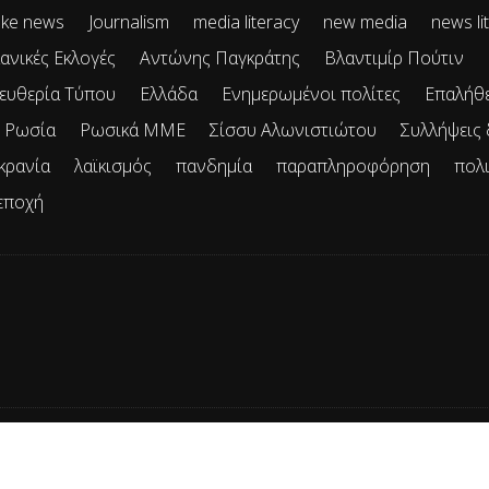
ke news
Journalism
media literacy
new media
news li
ανικές Εκλογές
Αντώνης Παγκράτης
Βλαντιμίρ Πούτιν
ευθερία Τύπου
Ελλάδα
Ενημερωμένοι πολίτες
Επαλήθ
Ρωσία
Ρωσικά ΜΜΕ
Σίσσυ Αλωνιστιώτου
Συλλήψεις
κρανία
λαϊκισμός
πανδημία
παραπληροφόρηση
πολ
εποχή