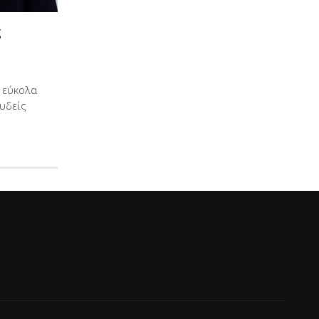
ς
 εύκολα
υδείς