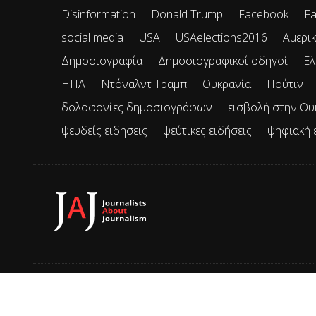
Disinformation
Donald Trump
Facebook
Fa
social media
USA
USAelections2016
Αμερικ
Δημοσιογραφία
Δημοσιογραφικοί οδηγοί
Ελ
ΗΠΑ
Ντόναλντ Τραμπ
Ουκρανία
Πούτιν
δολοφονίες δημοσιογράφων
εισβολή στην Ου
ψευδείς ειδησεις
ψεύτικες ειδήσεις
ψηφιακή 
© 2026 JAJ • Mε την επιφύλαξη παντός δικαιώματος.