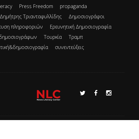
teracy
Press Freedom
propaganda
Δημήτρης Τριανταφυλλίδης
Δημοσιογράφοι
ευση πληροφοριών
Ερευνητική Δημοσιογραφία
 δημοσιογράφων
Τουρκία
Τραμπ
ιτική&δημοσιογραφία
συνεντεύξεις
Όροι χρήσης
Επικοινωνία