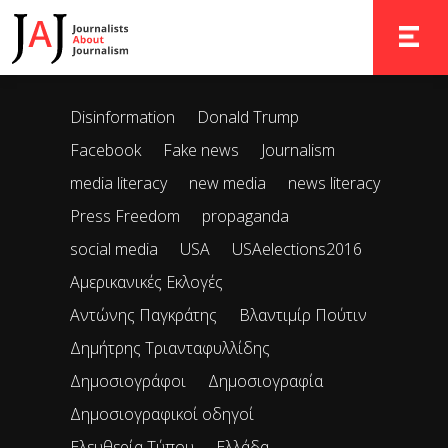
It seems we can’t find what you’re looking for. Perhaps
searching can help.
TOGGLE 
Disinformation
Donald Trump
Facebook
Fake news
Journalism
media literacy
new media
news literacy
Press Freedom
propaganda
social media
USA
USAelections2016
Αμερικανικές Εκλογές
Αντώνης Παγκράτης
Βλαντιμίρ Πούτιν
Δημήτρης Τριανταφυλλίδης
Δημοσιογράφοι
Δημοσιογραφία
Δημοσιογραφικοί οδηγοί
Ελευθερία Τύπου
Ελλάδα