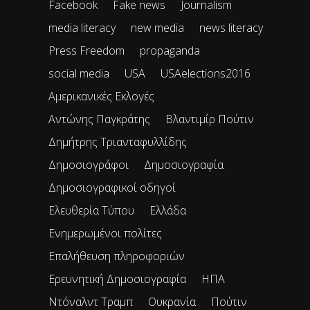
Facebook
Fake news
Journalism
media literacy
new media
news literacy
Press Freedom
propaganda
social media
USA
USAelections2016
Αμερικανικές Εκλογές
Αντώνης Παγκράτης
Βλαντιμίρ Πούτιν
Δημήτρης Τριανταφυλλίδης
Δημοσιογράφοι
Δημοσιογραφία
Δημοσιογραφικοί οδηγοί
Ελευθερία Τύπου
Ελλάδα
Ενημερωμένοι πολίτες
Επαλήθευση πληροφοριών
Ερευνητική Δημοσιογραφία
ΗΠΑ
Ντόναλντ Τραμπ
Ουκρανία
Πούτιν