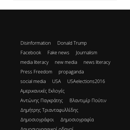
Disinformation
Donald Trump
Facebook
Fake news
Journalism
media literacy
new media
news literacy
Press Freedom
propaganda
social media
USA
USAelections2016
Αμερικανικές Εκλογές
Αντώνης Παγκράτης
Βλαντιμίρ Πούτιν
Δημήτρης Τριανταφυλλίδης
Δημοσιογράφοι
Δημοσιογραφία
Δημοσιογραφικοί οδηγοί