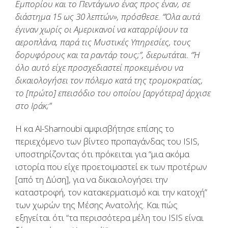
Εμπορίου και το Πεντάγωνο ένας προς έναν, σε
διάστημα 15 ως 30 λεπτών», πρόσθεσε. “Όλα αυτά
έγιναν χωρίς οι Αμερικανοί να καταρρίψουν τα
αεροπλάνα, παρά τις Μυστικές Υπηρεσίες, τους
δορυφόρους και τα ραντάρ τους;”, διερωτάται. “Ή
όλο αυτό είχε προσχεδιαστεί προκειμένου να
δικαιολογήσει τον πόλεμο κατά της τρομοκρατίας,
το [πρώτο] επεισόδιο του οποίου [αργότερα] άρχισε
στο Ιράκ;”
Η κα Al-Sharnoubi αμφισβήτησε επίσης το
περιεχόμενο των βίντεο προπαγάνδας του ISIS,
υποστηρίζοντας ότι πρόκειται για “μια ακόμα
ιστορία που είχε προετοιμαστεί εκ των προτέρων
[από τη Δύση], για να δικαιολογήσει την
καταστροφή, τον κατακερματισμό και την κατοχή”
των χωρών της Μέσης Ανατολής. Και πώς
εξηγείται ότι “τα περισσότερα μέλη του ISIS είναι