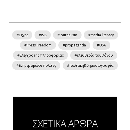
#Egypt
#ISIS
#Journalism
#media literacy
#Press Freedom
#propaganda
#USA
#Ελεγχος της πληροφορίας
#ελευθερία του λόγου
#Ενημερωμένοι πολίτες
#πολιτική&δημοσιογραφία
ΣΧΕΤΙΚΑ ΑΡΘΡΑ