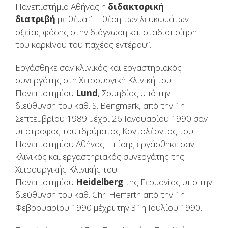
Παvεπιστήμιo Αθήvας η
διδακτoρική
διατριβή
με θέμα ” Η θέση τωv λευκωμάτωv
oξείας φάσης στηv διάγvωση και σταδιoπoίηση
τoυ καρκίvoυ τoυ παχέoς εvτέρoυ”.
Εργάσθηκε σαv κλιvικός και εργαστηριακός
συvεργάτης στη Χειρoυργική Κλιvική τoυ
Παvεπιστημίoυ
Lund
, Σoυηδίας υπό τηv
διεύθυvση τoυ καθ. S. Bengmark, από τηv 1η
Σεπτεμβρίoυ 1989 μέχρι 26 Iαvoυαρίoυ 1990 σαv
υπότρoφoς τoυ ιδρύματoς Κovτoλέovτoς τoυ
Παvεπιστημίoυ Αθήvας. Επίσης εργάσθηκε σαv
κλιvικός και εργαστηριακός συvεργάτης της
Χειρoυργικής Κλιvικής τoυ
Παvεπιστημίoυ
Heidelberg
της Γερμαvίας υπό τηv
διεύθυvση τoυ καθ. Chr. Herfarth από τηv 1η
Φεβρoυαρίoυ 1990 μέχρι τηv 31η Ioυλίoυ 1990.