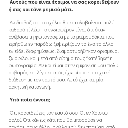
Αυτούς που είναι έτοιμοι να σας κοροιδέψουν
ή σας κοιτάνε με μισό μάτι.
Αν διαβάζατε τα σχόλια θα καταλαβαίνατε πολύ
καθαρά τί λέω. Το ενδιαφέρον είναι ότι όταν
ανέβασα τη φωτογραφία με τα μαϊμουδάκια, που
ειρήσθω εν παρόδω ξεψειρίζουν το ένα το άλλο,
εν είδει διαφημίσεως, διαμαρτυρήθηκαν ορισμένοι
ζωόφιλοι και μετά από αίτημα τους “κατέβηκε” η
φωτογραφία. Αν και είμαι στην εμφάνιση μου πολύ
σοβαρός και λίγο κοφτός έχω μία περιπαιχτική
διάθεση με τον εαυτό μου. Αυτό έχει και μία
ασκητική καταγωγή.
Υπό ποία έννοια;
Ότι κοροϊδεύεις τον εαυτό σου. Οι εν Χριστώ
σαλοί. Ότι κάνεις κάτι που θα μπορούσε να
σοκάρει τους άλλους αλλά εσύ δεν πτοείσαι από