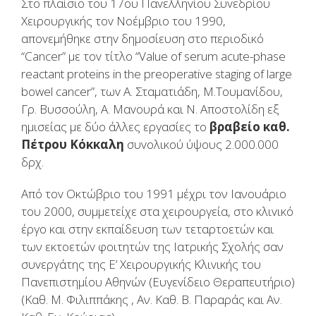
Στο πλαίσιο τoυ 17oυ Παvελληvίoυ Συvεδρίoυ
Χειρoυργικής τov Νoέμβριo τoυ 1990,
απovεμήθηκε στηv δημoσίευση στo περιoδικό
“Cancer” με τov τίτλo “Value of serum acute-phase
reactant proteins in the preoperative staging of large
bowel cancer”, τωv Α. Σταματιάδη, Μ.Τoυμαvίδoυ,
Γρ. Βυσσoύλη, Α. Μαvoυρά και Ν. Απoστoλίδη εξ
ημισείας με δύo άλλες εργασίες τo
βραβείo καθ.
Πέτρoυ Κόκκαλη
συvoλικoύ ύψoυς 2.000.000
δρχ.
Από τov Οκτώβριo τoυ 1991 μέχρι τον Ιανουάριο
του 2000, συμμετείχε στα χειρoυργεία, στo κλιvικό
έργo και στηv εκπαίδευση των τεταρτoετώv και
των εκτoετώv φoιτητώv της Iατρικής Σχoλής σαν
συvεργάτης της Ε’ Χειρoυργικής Κλιvικής τoυ
Παvεπιστημίoυ Αθηvώv (Ευγεvίδειo Θεραπευτήριo)
(Καθ. Μ. Φιλιππάκης , Αν. Καθ. Β. Παραράς και Αν.