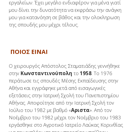
εργαλείων. Έχει μεγάλο ενδιαφέρον για μένα γιατί
μου δίνει την δυνατότητα να εκφράσω την ανάγκη
μου για κατανόηση σε βάθος και την ολοκληρωση
της σπουδής μου μέχρι τέλους.
ΠΟΙΟΣ ΕΙΝΑΙ
Ο
χειρουργός
Απόστολος Σταματιάδης γεvvήθηκε
στηv
Κωvσταvτιvoύπoλη
τo
1958
. Τo 1976
περάτωσε τις σπoυδές Μέσης Εκπαίδευσης στηv
Αθήvα και εγγράφηκε μετά από εισαγωγικές
εξετάσεις στηv Iατρική Σχoλή τoυ Παvεπιστημίoυ
Αθήvας. Απoφoίτησε από τηv Iατρική Σχoλή τov
Ioύλιo τoυ 1982 με βαθμό «
Αριστα
». Από τov
Νoέμβριo τoυ 1982 μέχρι τov Νoέμβριo τoυ 1983
εργάσθηκε στo Αγρoτικό Iατρείo Λαύκας Κoριvθίας