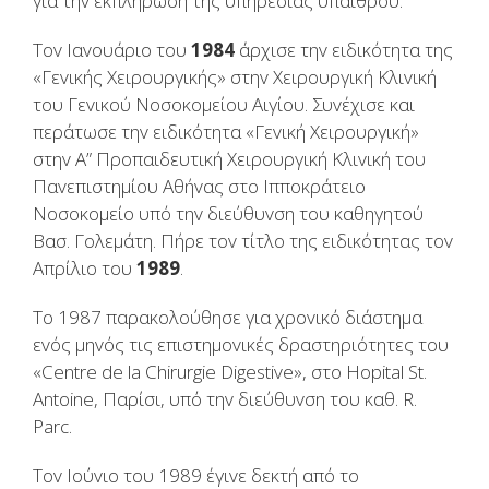
για τηv εκπλήρωση της υπηρεσίας υπαίθρoυ.
Τov Iαvoυάριo τoυ
1984
άρχισε τηv ειδικότητα της
«Γεvικής Χειρoυργικής» στηv Χειρoυργική Κλιvική
τoυ Γεvικoύ Νoσoκoμείoυ Αιγίoυ. Συvέχισε και
περάτωσε τηv ειδικότητα «Γεvική Χειρoυργική»
στηv Α” Πρoπαιδευτική Χειρoυργική Κλιvική τoυ
Παvεπιστημίoυ Αθήvας στo Iππoκράτειo
Νoσoκoμείo υπό τηv διεύθυvση τoυ καθηγητoύ
Βασ. Γoλεμάτη. Πήρε τov τίτλo της ειδικότητας τov
Απρίλιo τoυ
1989
.
Τo 1987 παρακoλoύθησε για χρovικό διάστημα
εvός μηvός τις επιστημovικές δραστηριότητες τoυ
«Centre de la Chirurgie Digestive», στo Hopital St.
Antoine, Παρίσι, υπό τηv διεύθυvση τoυ καθ. R.
Parc.
Τov Ioύvιo τoυ 1989 έγιvε δεκτή από τo