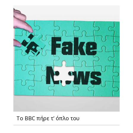
To BBC πήρε τ’ όπλο του