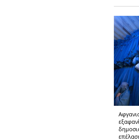
Αφγανι
εξαφανί
δημοσι
επέλασ