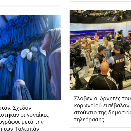
Σλοβενία: Αρνητές του
κορωνοϊού εισέβαλαν 
στάν: Σχεδόν
στούντιο της δημόσια
στηκαν οι γυναίκες
τηλεόρασης
ογράφοι μετά την
η των Ταλιμπάν