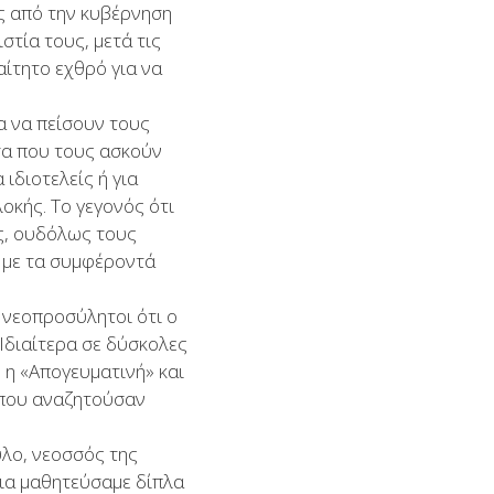
ς από την κυβέρνηση
στία τους, μετά τις
ίτητο εχθρό για να
α να πείσουν τους
σα που τους ασκούν
ιδιοτελείς ή για
οκής. Το γεγονός ότι
υς, ουδόλως τους
ί με τα συμφέροντά
 νεοπροσύλητοι ότι ο
Ιδιαίτερα σε δύσκολες
 η «Απογευματινή» και
ς που αναζητούσαν
υλο, νεοσσός της
νια μαθητεύσαμε δίπλα