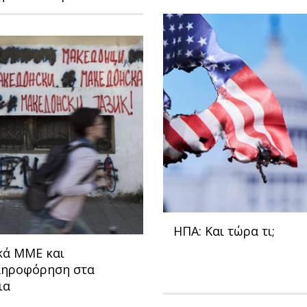
ΗΠΑ: Και τώρα τι;
κά ΜΜΕ και
ηροφόρηση στα
ια