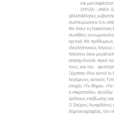
και μια σαφέστα
ΣΥΡΙΖΑ – ΑΝΕΛ. Σ
αλλεπάλληλες κυβιστήσ
συσπειρώσουν ό,τι απ
Με όπλο τη λαϊκίστικη 
συνήθεις συνωμοσιολογ
κριτική. Με πρόθυμους
ιδεοληπτικούς λόγους 
πλείστοι όσοι μεγαλοε
απασχολούσε. Αρκεί που
τους, και την… αριστερ
Ξέχασαν όλοι αυτοί οι
λεγόμενος αστικός Τύπ
εποχές «Το Βήμα», «Τα
η «Ακρόπολη», άνοιξαν
τρόπους επιβίωσης και
Ο Σπύρος Λιναρδάτος κ
δημοσιογραφίας, τον σ