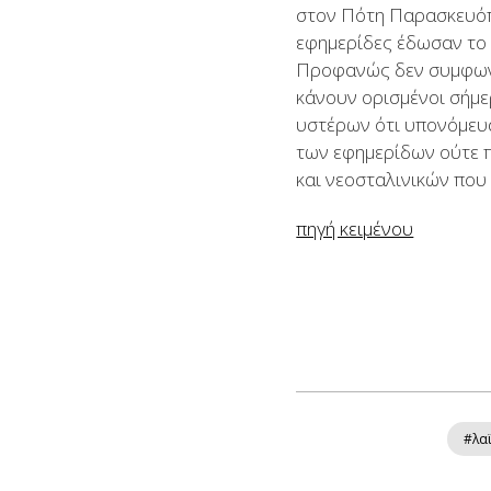
στον Πότη Παρασκευόπο
εφημερίδες έδωσαν το 
Προφανώς δεν συμφωνού
κάνουν ορισμένοι σήμερ
υστέρων ότι υπονόμευα
των εφημερίδων ούτε π
και νεοσταλινικών που
πηγή κειμένου
#λα