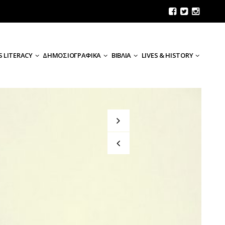
 LITERACY
ΔΗΜΟΣΙΟΓΡΑΦΙΚΑ
ΒΙΒΛΙΑ
LIVES & HISTORY
Το δίκιο του Κακαουνάκη
TRUMP: Νέα εποχή;