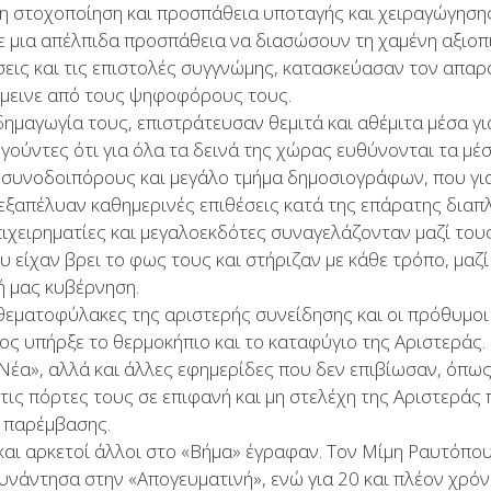
τη στοχοποίηση και προσπάθεια υποταγής και χειραγώγηση
ε μια απέλπιδα προσπάθεια να διασώσουν τη χαμένη αξιοπι
εις και τις επιστολές συγγνώμης, κατασκεύασαν τον απαρα
έμεινε από τους ψηφοφόρους τους.
δημαγωγία τους, επιστράτευσαν θεμιτά και αθέμιτα μέσα γι
ούντες ότι για όλα τα δεινά της χώρας ευθύνονται τα μέ
 συνοδοιπόρους και μεγάλο τμήμα δημοσιογράφων, που για 
εξαπέλυαν καθημερινές επιθέσεις κατά της επάρατης διαπλ
πιχειρηματίες και μεγαλοεκδότες συναγελάζονταν μαζί το
 είχαν βρει το φως τους και στήριζαν με κάθε τρόπο, μαζ
ή μας κυβέρνηση.
 θεματοφύλακες της αριστερής συνείδησης και οι πρόθυμοι
ος υπήρξε το θερμοκήπιο και το καταφύγιο της Αριστεράς. 
 Νέα», αλλά και άλλες εφημερίδες που δεν επιβίωσαν, όπως
 τις πόρτες τους σε επιφανή και μη στελέχη της Αριστερά
 παρέμβασης.
αι αρκετοί άλλοι στο «Βήμα» έγραφαν. Τον Μίμη Ραυτόπο
υνάντησα στην «Απογευματινή», ενώ για 20 και πλέον χρό