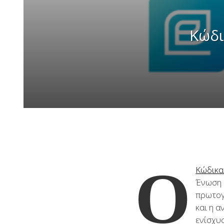
Κώδι
Ο
Κώδικα
Ένωση 
πρωτογ
και η 
ενίσχυσ