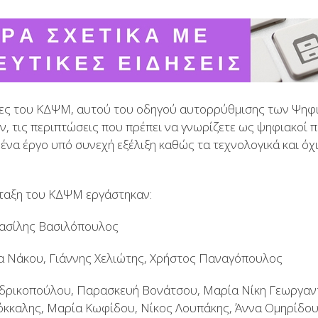
ίδες του ΚΔΨΜ, αυτού του οδηγού αυτορρύθμισης των Ψη
όν, τις περιπτώσεις που πρέπει να γνωρίζετε ως ψηφιακοί 
 ένα έργο υπό συνεχή εξέλιξη καθώς τα τεχνολογικά και ό
νταξη του ΚΔΨΜ εργάστηκαν:
ασίλης Βασιλόπουλος
τα Νάκου, Γιάννης Χελιώτης, Χρήστος Παναγόπουλος
νδρικοπούλου, Παρασκευή Βονάτσου, Μαρία Νίκη Γεωργαν
όκκαλης, Μαρία Κωφίδου, Νίκος Λουπάκης, Άννα Ομηρίδου