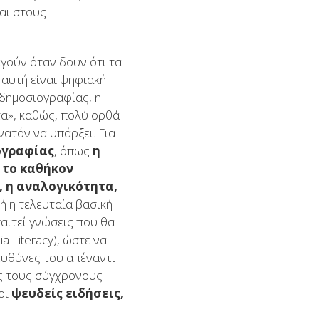
και στους
γούν όταν δουν ότι τα
 αυτή είναι ψηφιακή
ς δημοσιογραφίας, η
τα», καθώς, πολύ ορθά
νατόν να υπάρξει. Για
ογραφίας
, όπως
η
, το καθήκον
, η αναλογικότητα,
ή η τελευταία βασική
παιτεί γνώσεις που θα
 Literacy), ώστε να
 ευθύνες του απέναντι
ώς τους σύγχρονους
οι
ψευδείς ειδήσεις,