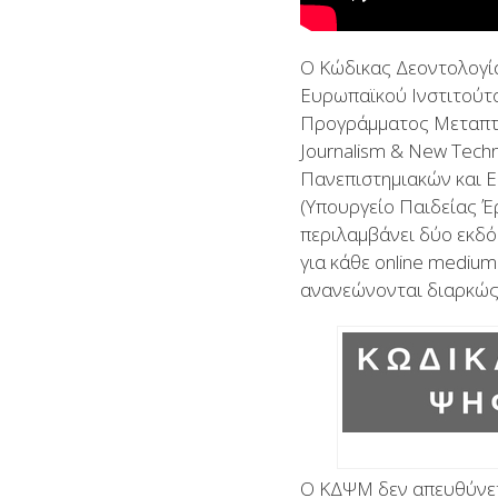
Ο Κώδικας Δεοντολογί
Ευρωπαϊκού Ινστιτούτου
Προγράμματος Μεταπτυ
Journalism & New Techn
Πανεπιστημιακών και 
(Υπουργείο Παιδείας 
περιλαμβάνει δύο εκδόσ
για κάθε online medium
ανανεώνονται διαρκώς
Ο ΚΔΨΜ δεν απευθύνετα