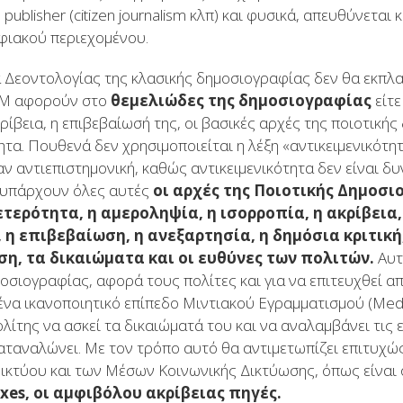
ublisher (citizen journalism κλπ) και φυσικά, απευθύνεται 
φιακού περιεχομένου.
 Δεοντολογίας της κλασικής δημοσιογραφίας δεν θα εκπλα
ΨΜ αφορούν στο
θεμελιώδες της δημοσιογραφίας
είτε
ακρίβεια, η επιβεβαίωσή της, οι βασικές αρχές της ποιοτική
ητα. Πουθενά δεν χρησιμοποιείται η λέξη «αντικειμενικότη
αν αντιεπιστημονική, καθώς αντικειμενικότητα δεν είναι δυ
, υπάρχουν όλες αυτές
οι αρχές της Ποιοτικής Δημοσι
τερότητα, η αμεροληψία, η ισορροπία, η ακρίβεια
 η επιβεβαίωση, η ανεξαρτησία, η δημόσια κριτική
ση, τα δικαιώματα και οι ευθύνες των πολιτών.
Αυτ
οσιογραφίας, αφορά τους πολίτες και για να επιτευχθεί α
ένα ικανοποιητικό επίπεδο Μιντιακού Εγραμματισμού (Media
λίτης να ασκεί τα δικαιώματά του και να αναλαμβάνει τις
αταναλώνει. Με τον τρόπο αυτό θα αντιμετωπίζει επιτυχ
ικτύου και των Μέσων Κοινωνικής Δικτύωσης, όπως είναι 
axes
, οι αμφιβόλου ακρίβειας πηγές.