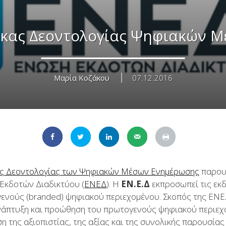
κας Δεοντολογίας Ψηφιακών 
Μαρία Κοζάκου
07.12.2016
ς Δεοντολογίας των Ψηφιακών Μέσων Ενημέρωσης
παρου
Εκδοτών Διαδικτύου (
ΕΝΕΔ
). Η
ΕΝ.Ε.Δ
εκπροσωπεί τις εκδ
ενούς (branded) ψηφιακού περιεχομένου. Σκοπός της ΕΝΕ
ανάπτυξη και προώθηση του πρωτογενούς ψηφιακού περιεχ
η της αξιοπιστίας, της αξίας και της συνολικής παρουσίας