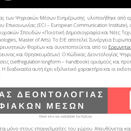
ας των Ψηφιακών Μέσων Ενημέρωσης υλοποιήθηκε από ερ
 Επικοινωνίας (ECI – European Communication Institute), 
χιακών Σπουδών «Ποιοτική Δημοσιογραφία και Νέες Τεχνο
ologies, Master of Arts). To ΕΙΕ αποτελεί Συνέργεια Ευρω
Ερευνητικών Φορέων και συνεποπτεύεται από το
Ερευνητικ
Έρευνας και Θρησκευμάτων). Ο Κώδικας Δεοντολογίας Ψη
εις (selfregulation longform – handbook) ορισμούς και προ
. Η διαδικασία αυτή έχει εξελικτικό χαρακτήρα και οι εκδοτ
.
Κάντε κλικ και κατεβάστε τον Κώδικα
ι μόνο στους επαγγελματίες του χώρου. Απευθύνεται και