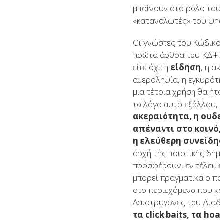
μπαίνουν στο ρόλο του p
«καταναλωτές» του ψη
Οι γνώστες του Κώδικα
πρώτα άρθρα του ΚΔ
είτε όχι: η
είδηση
, η 
αμεροληψία, η εγκυρότ
μια τέτοια χρήση θα ήτ
το λόγο αυτό εξάλλου
ακεραιότητα, η ουδε
απέναντι στο κοινό,
η ελεύθερη συνείδη
αρχή της ποιοτικής δημ
προσφέρουν, εν τέλει, 
μπορεί πραγματικά ο πο
στο περιεχόμενο που κ
Λαιστρυγόνες του Διαδ
τα
click
baits
, τα ho