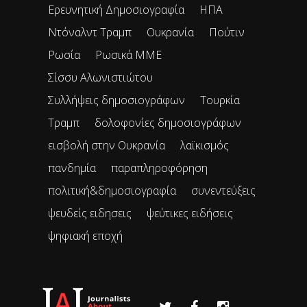
Ερευνητική Δημοσιογραφία
ΗΠΑ
Ντόναλντ Τραμπ
Ουκρανία
Πούτιν
Ρωσία
Ρωσικά ΜΜΕ
Σίσσυ Αλωνιστιώτου
Συλλήψεις δημοσιογράφων
Τουρκία
Τραμπ
δολοφονίες δημοσιογράφων
εισβολή στην Ουκρανία
λαϊκισμός
πανδημία
παραπληροφόρηση
πολιτική&δημοσιογραφία
συνεντεύξεις
ψευδείς ειδησεις
ψεύτικες ειδήσεις
ψηφιακή εποχή