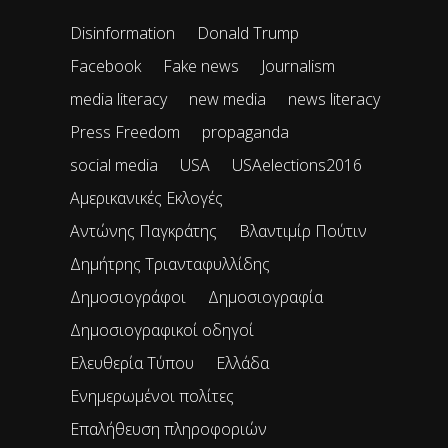
Disinformation
Donald Trump
Facebook
Fake news
Journalism
media literacy
new media
news literacy
Press Freedom
propaganda
social media
USA
USAelections2016
Αμερικανικές Εκλογές
Αντώνης Παγκράτης
Βλαντιμίρ Πούτιν
Δημήτρης Τριανταφυλλίδης
Δημοσιογράφοι
Δημοσιογραφία
Δημοσιογραφικοί οδηγοί
Ελευθερία Τύπου
Ελλάδα
Ενημερωμένοι πολίτες
Επαλήθευση πληροφοριών