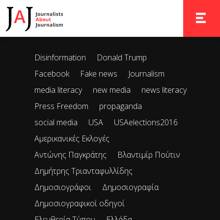
It seems we can’t find what you’re looking for. Perhaps
searching can help.
TOGGLE 
Disinformation
Donald Trump
Facebook
Fake news
Journalism
media literacy
new media
news literacy
Press Freedom
propaganda
social media
USA
USAelections2016
Αμερικανικές Εκλογές
Αντώνης Παγκράτης
Βλαντιμίρ Πούτιν
Δημήτρης Τριανταφυλλίδης
Δημοσιογράφοι
Δημοσιογραφία
Δημοσιογραφικοί οδηγοί
Ελευθερία Τύπου
Ελλάδα