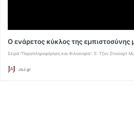
O ενάρετος κύκλος της εμπιστοσύνης
Σειρά “Παραπληροφόρηση και Φιλοσοφία”. 5: Τζον Στιούαρτ Μι
JaJ.gr